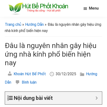
Skip
Bỏ
Bỏ
Menu
to
qua
qua
main
primary
footer
[Hút
[Hút
bể
content
sidebar
bể
Trang chủ
»
Hướng Dẫn
» Đâu là nguyên nhân gây hiệu ứng
phốt
phốt
khoán]
nhà kính phổ biến hiện nay
khoán]
Đâu là nguyên nhân gây hiệu
ứng nhà kính phổ biến hiện
nay
Khoán Hút Bể Phốt
30/12/2025
Hướng
Dẫn
Bình luận
Nội dung bài viết