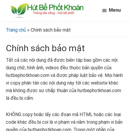
Skip
Bỏ
Bỏ
Menu
to
qua
qua
main
primary
footer
[Hút
[Hút
bể
content
sidebar
bể
Trang chủ
» Chính sách bảo mật
phốt
phốt
khoán]
khoán]
Chính sách bảo mật
Tất cả các nội dung đã được biên tập bao gồm các nội
dung chữ, hình ảnh, videos đều thuộc bản quyền của
hutbephotkhoan.com và được pháp luật bảo vệ. Mọi hành
vi copy phân tán các nội dung này tới các website khác
mà không được sự chấp thuận của hutbephotkhoan.com
là đều bị cấm.
KHÔNG copy hoặc lấy các đoạn mã HTML hoặc các loại
code khác đều bị coi là vi phạm và nằm trong phạm vi bản
quyền của hutbephotkhoan.com. Trong một phần của