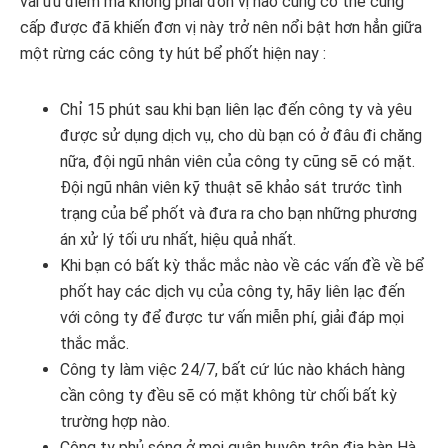
vài ưu điểm mà không phải đơn vị nào cũng có thể cung
cấp được đã khiến đơn vị này trở nên nổi bật hơn hẳn giữa
một rừng các công ty hút bể phốt hiện nay :
Chỉ 15 phút sau khi bạn liên lạc đến công ty và yêu
được sử dụng dịch vụ, cho dù bạn có ở đâu đi chăng
nữa, đội ngũ nhân viên của công ty cũng sẽ có mặt.
Đội ngũ nhân viên kỹ thuật sẽ khảo sát trước tình
trạng của bể phốt và đưa ra cho bạn những phương
án xử lý tối ưu nhất, hiệu quả nhất.
Khi bạn có bất kỳ thắc mắc nào về các vấn đề về bể
phốt hay các dịch vụ của công ty, hãy liên lạc đến
với công ty để được tư vấn miễn phí, giải đáp mọi
thắc mắc.
Công ty làm việc 24/7, bất cứ lúc nào khách hàng
cần công ty đều sẽ có mặt không từ chối bất kỳ
trường hợp nào.
Công ty phủ sóng ở mọi quận huyện trên địa bàn Hà