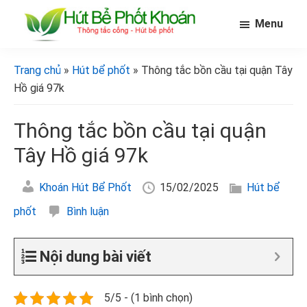
Skip
Bỏ
Bỏ
Menu
to
qua
qua
main
primary
footer
[Hút
[Hút
bể
content
sidebar
bể
Trang chủ
»
Hút bể phốt
» Thông tắc bồn cầu tại quận Tây
phốt
phốt
khoán]
Hồ giá 97k
khoán]
Thông tắc bồn cầu tại quận
Tây Hồ giá 97k
Khoán Hút Bể Phốt
15/02/2025
Hút bể
phốt
Bình luận
Nội dung bài viết
5/5 - (1 bình chọn)