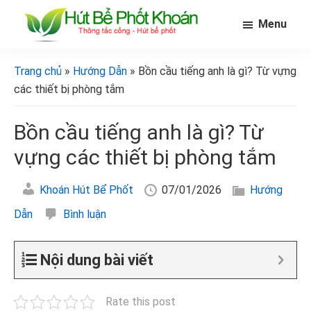
Skip
Bỏ
Bỏ
Menu
to
qua
qua
main
primary
footer
[Hút
[Hút
bể
content
sidebar
bể
Trang chủ
»
Hướng Dẫn
» Bồn cầu tiếng anh là gì? Từ vựng
phốt
phốt
khoán]
các thiết bị phòng tắm
khoán]
Bồn cầu tiếng anh là gì? Từ
vựng các thiết bị phòng tắm
Khoán Hút Bể Phốt
07/01/2026
Hướng
Dẫn
Bình luận
Nội dung bài viết
Rate this post