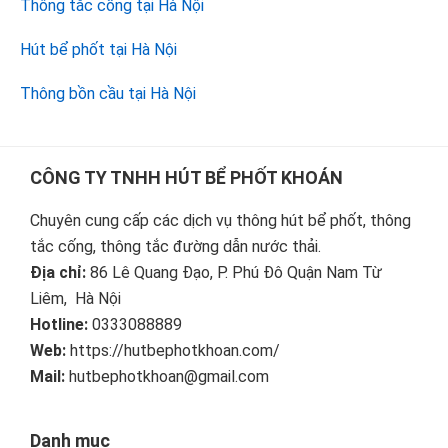
Thông tắc cống tại Hà Nội
Hút bể phốt tại Hà Nội
Thông bồn cầu tại Hà Nội
Footer
CÔNG TY TNHH HÚT BỂ PHỐT KHOÁN
Chuyên cung cấp các dịch vụ thông hút bể phốt, thông
tắc cống, thông tắc đường dẫn nước thải.
Địa chỉ:
86 Lê Quang Đạo, P. Phú Đô Quận Nam Từ
Liêm, Hà Nội
Hotline:
0333088889
Web:
https://hutbephotkhoan.com/
Mail:
hutbephotkhoan@gmail.com
Danh mục