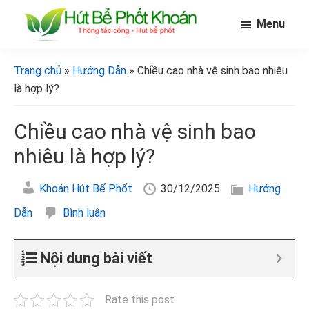
Skip
Bỏ
Bỏ
Menu
to
qua
qua
main
primary
footer
[Hút
[Hút
bể
content
sidebar
bể
Trang chủ
»
Hướng Dẫn
» Chiều cao nhà vệ sinh bao nhiêu
phốt
phốt
khoán]
là hợp lý?
khoán]
Chiều cao nhà vệ sinh bao
nhiêu là hợp lý?
Khoán Hút Bể Phốt
30/12/2025
Hướng
Dẫn
Bình luận
Nội dung bài viết
Rate this post