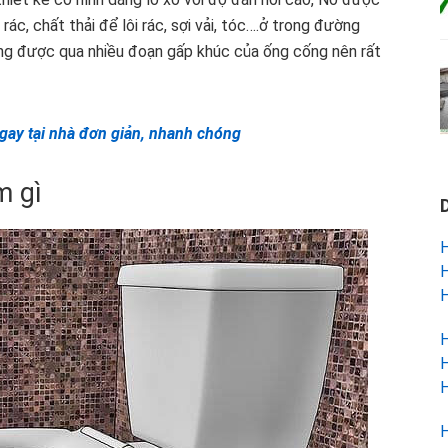
c, chất thải để lôi rác, sợi vải, tóc….ở trong đường
ng được qua nhiều đoạn gấp khúc của ống cống nên rất
ngay tại nhà đơn giản, nhanh chóng
m gì
H
H
H
H
H
H
H