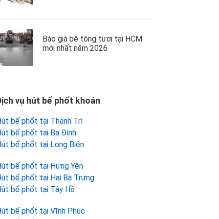
Báo giá bê tông tươi tại HCM
mới nhất năm 2026
Dịch vụ hút bể phốt khoán
út bể phốt tại Thanh Trì
út bể phốt tại Ba Đình
út bể phốt tại Long Biên
út bể phốt tại Hưng Yên
út bể phốt tại Hai Bà Trưng
út bể phốt tại Tây Hồ
út bể phốt tại Vĩnh Phúc