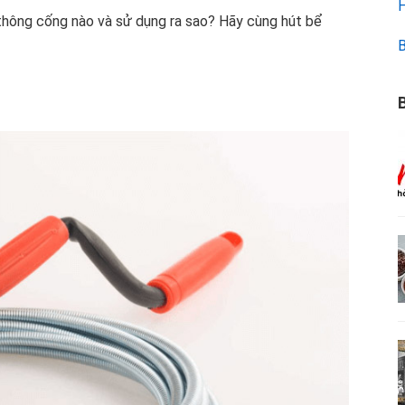
H
 thông cống nào và sử dụng ra sao? Hãy cùng hút bể
B
B