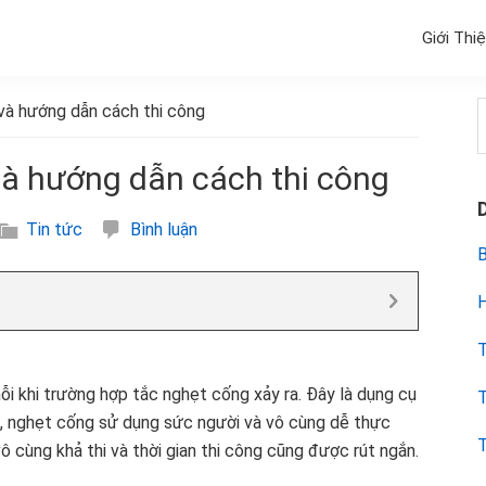
Giới Thi
và hướng dẫn cách thi công
k
à hướng dẫn cách thi công
Tin tức
Bình luận
B
H
T
i khi trường hợp tắc nghẹt cống xảy ra. Đây là dụng cụ
T
, nghẹt cống sử dụng sức người và vô cùng dễ thực
T
vô cùng khả thi và thời gian thi công cũng được rút ngắn.