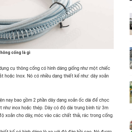
thông cống là gì
 dụng cụ thông cống có hình dáng giống như một chiếc
ắt hoặc Inox. Nó có nhiều dạng thiết kế như: dây xoắn
iện nay bao gồm 2 phần dây dạng xoắn ốc dài để chọc
t như inox hoặc thép. Dây có độ dài trung bình từ 3m
độ xoắn cho dây, móc vào các chất thải, rác trong cống.
iết kế có hình dáng lò xo với độ đàn hồi cao, Nó được