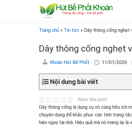
Bỏ
Skip
Bỏ
Bỏ
qua
to
qua
qua
primary
main
primary
footer
[Hút
[Hút
bể
navigation
content
sidebar
bể
Trang chủ
»
Tin tức
» Dây thông cống nghẹt 
phốt
phốt
khoán]
khoán]
Dây thông cống nghẹt v
Khoán Hút Bể Phốt
11/01/2026
Nội dung bài viết
Rate this post
Dây thông cống là dụng cụ vô cùng hữu ích mỗ
chuyên dụng để khắc phục các tình trạng tắc
hiện ngay tại nhà. Hiệu quả mà nó mang lại là 