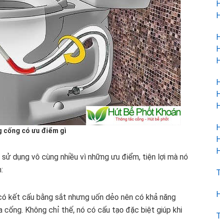
H
H
H
H
H
H
H
H
H
 cống có ưu điểm gì
H
H
sử dụng vô cùng nhiều vì những ưu điểm, tiện lợi mà nó
:
T
H
 có kết cấu bằng sắt nhưng uốn dẻo nên có khả năng
a cống. Không chỉ thế, nó có cấu tạo đặc biệt giúp khi
T