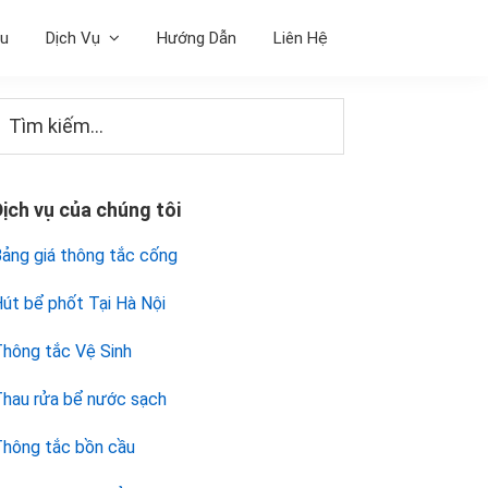
ệu
Dịch Vụ
Hướng Dẫn
Liên Hệ
Sidebar
Tìm
iếm...
chính
Dịch vụ của chúng tôi
ảng giá thông tắc cống
út bể phốt Tại Hà Nội
hông tắc Vệ Sinh
hau rửa bể nước sạch
hông tắc bồn cầu