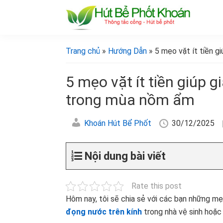
Bỏ
Skip
Bỏ
Bỏ
qua
to
qua
qua
primary
main
primary
footer
[Hút
[Hút
bể
navigation
content
sidebar
bể
Trang chủ
»
Hướng Dẫn
» 5 mẹo vặt ít tiền 
phốt
phốt
khoán]
khoán]
5 mẹo vặt ít tiền giúp 
trong mùa nồm ẩm
Khoán Hút Bể Phốt
30/12/2025
Nội dung bài viết
Rate this post
Hôm nay, tôi sẽ chia sẻ với các bạn những m
đọng nước trên kính
trong nhà vệ sinh hoặ