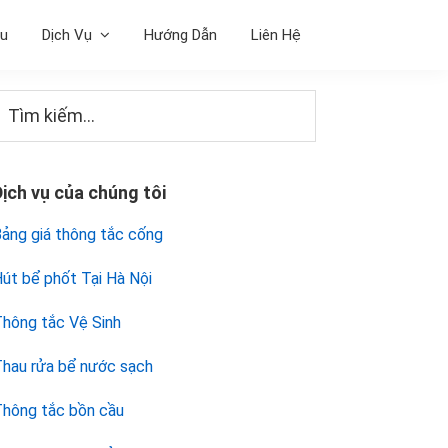
ệu
Dịch Vụ
Hướng Dẫn
Liên Hệ
Sidebar
Tìm
iếm...
chính
Dịch vụ của chúng tôi
ảng giá thông tắc cống
út bể phốt Tại Hà Nội
hông tắc Vệ Sinh
hau rửa bể nước sạch
hông tắc bồn cầu