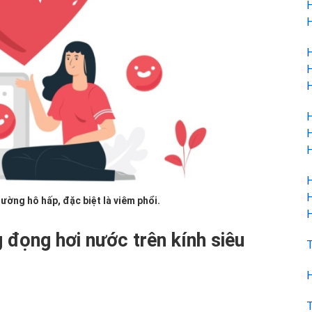
H
H
H
H
H
H
H
H
H
H
ường hô hấp, đặc biệt là viêm phổi.
H
 đọng hơi nước trên kính siêu
T
H
T