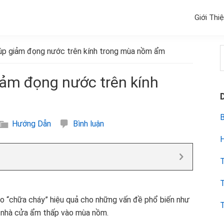
Giới Thi
giúp giảm đọng nước trên kính trong mùa nồm ẩm
k
giảm đọng nước trên kính
B
Hướng Dẫn
Bình luận
H
T
T
ẹo “chữa cháy” hiệu quả cho những vấn đề phổ biến như
T
c nhà cửa ẩm thấp vào mùa nồm.