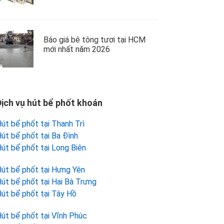
Báo giá bê tông tươi tại HCM
mới nhất năm 2026
Dịch vụ hút bể phốt khoán
út bể phốt tại Thanh Trì
út bể phốt tại Ba Đình
út bể phốt tại Long Biên
út bể phốt tại Hưng Yên
út bể phốt tại Hai Bà Trưng
út bể phốt tại Tây Hồ
út bể phốt tại Vĩnh Phúc