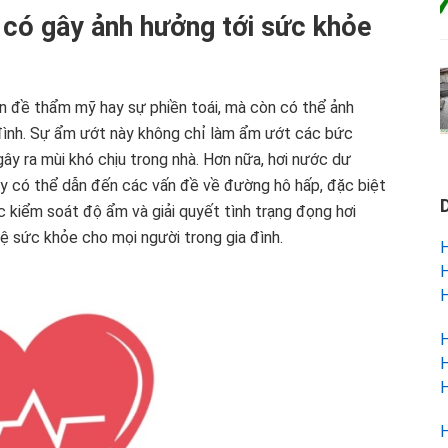
 có gây ảnh hưởng tới sức khỏe
vấn đề thẩm mỹ hay sự phiền toái, mà còn có thể ảnh
 đình. Sự ẩm ướt này không chỉ làm ẩm ướt các bức
y ra mùi khó chịu trong nhà. Hơn nữa, hơi nước dư
ày có thể dẫn đến các vấn đề về đường hô hấp, đặc biệt
iệc kiểm soát độ ẩm và giải quyết tình trạng đọng hơi
vệ sức khỏe cho mọi người trong gia đình.
H
H
H
H
H
H
H