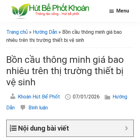
Skip
Bỏ
Bỏ
Menu
to
qua
qua
main
primary
footer
[Hút
[Hút
bể
content
sidebar
bể
Trang chủ
»
Hướng Dẫn
» Bồn cầu thông minh giá bao
phốt
phốt
khoán]
nhiêu trên thị trường thiết bị vệ sinh
khoán]
Bồn cầu thông minh giá bao
nhiêu trên thị trường thiết bị
vệ sinh
Khoán Hút Bể Phốt
07/01/2026
Hướng
Dẫn
Bình luận
Nội dung bài viết