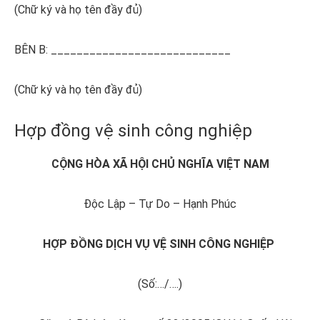
(Chữ ký và họ tên đầy đủ)
BÊN B: ____________________________
(Chữ ký và họ tên đầy đủ)
Hợp đồng vệ sinh công nghiệp
CỘNG HÒA XÃ HỘI CHỦ NGHĨA VIỆT NAM
Độc Lập – Tự Do – Hạnh Phúc
HỢP ĐỒNG DỊCH VỤ VỆ SINH CÔNG NGHIỆP
(Số:…/….)