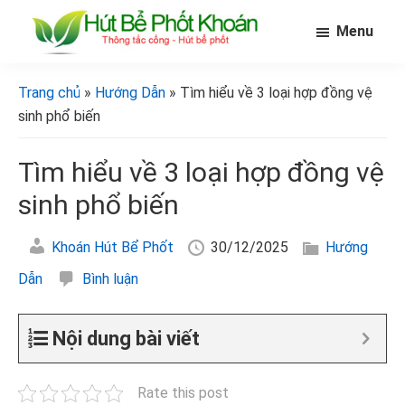
Skip
Bỏ
Bỏ
Menu
to
qua
qua
main
primary
footer
[Hút
[Hút
bể
content
sidebar
bể
Trang chủ
»
Hướng Dẫn
» Tìm hiểu về 3 loại hợp đồng vệ
phốt
phốt
khoán]
sinh phổ biến
khoán]
Tìm hiểu về 3 loại hợp đồng vệ
sinh phổ biến
Khoán Hút Bể Phốt
30/12/2025
Hướng
Dẫn
Bình luận
Nội dung bài viết
Rate this post