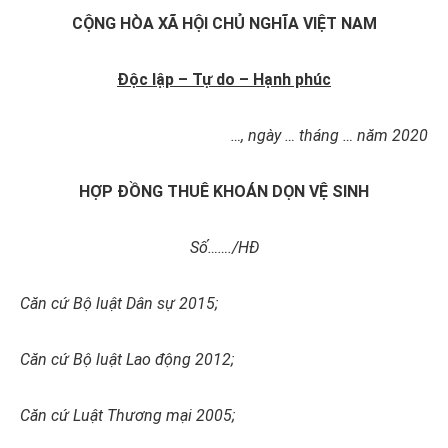
CỘNG HÒA XÃ HỘI CHỦ NGHĨA VIỆT NAM
Độc lập – Tự do – Hạnh phúc
…
, ngày … tháng … năm 2020
HỢP ĐỒNG THUÊ KHOÁN DỌN VỆ SINH
Số
……./HĐ
Căn cứ Bộ luật Dân sự 2015;
Căn cứ Bộ luật Lao động 2012;
Căn cứ Luật Thương mại 2005;