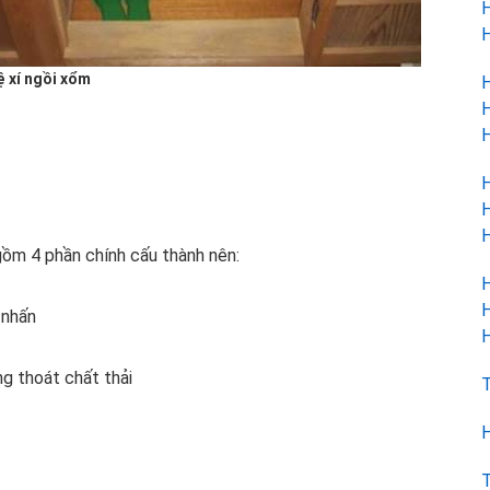
H
H
ệ xí ngồi xổm
H
H
H
H
H
H
gồm 4 phần chính cấu thành nên:
H
H
 nhấn
H
g thoát chất thải
T
H
T