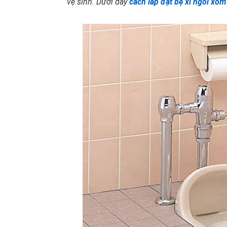
vệ sinh. Dưới đây
cách lắp đặt bệ xí ngồi xổm