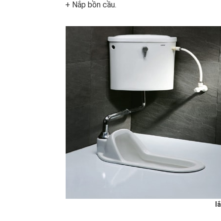
+ Nắp bồn cầu.
l