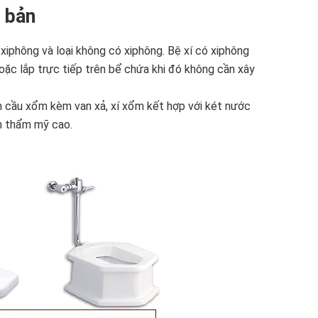
ơ bản
có xiphông và loại không có xiphông. Bệ xí có xiphông
ặc lắp trực tiếp trên bể chứa khi đó không cần xây
ồn cầu xổm kèm van xả, xí xổm kết hợp với két nước
h thẩm mỹ cao.