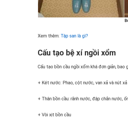
B
Xem thêm:
Tập san là gì?
Cấu tạo bệ xí ngồi xổm
Cấu tạo bồn cầu ngồi xổm khá đơn giản, bao 
+ Két nước: Phao, cột nước, van xả và nút xả
+ Thân bồn cầu: rãnh nước, đập chắn nước, ốn
+ Vòi xịt bồn cầu