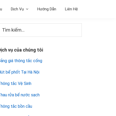
ệu
Dịch Vụ
Hướng Dẫn
Liên Hệ
Sidebar
Tìm
iếm...
chính
Dịch vụ của chúng tôi
ảng giá thông tắc cống
út bể phốt Tại Hà Nội
hông tắc Vệ Sinh
hau rửa bể nước sạch
hông tắc bồn cầu