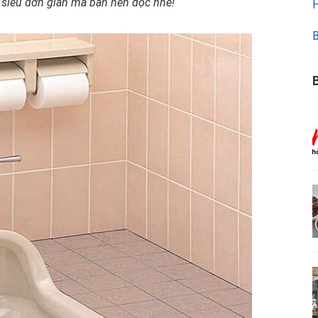
siêu đơn giản mà bạn nên đọc nhé!
H
B
B