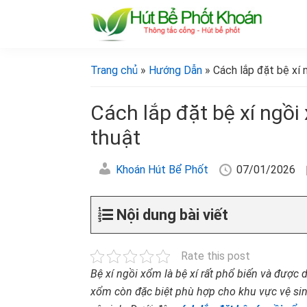
Bỏ
Skip
Bỏ
Bỏ
qua
to
qua
qua
primary
main
primary
footer
[Hút
[Hút
bể
navigation
content
sidebar
bể
Trang chủ
»
Hướng Dẫn
» Cách lắp đặt bệ xí 
phốt
phốt
khoán]
khoán]
Cách lắp đặt bệ xí ngồ
thuật
Khoán Hút Bể Phốt
07/01/2026
Nội dung bài viết
Rate this post
Bệ xí ngồi xổm là bệ xí rất phổ biến và được 
xổm còn đặc biệt phù hợp cho khu vực vệ si