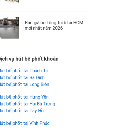
Báo giá bê tông tươi tại HCM
mới nhất năm 2026
Dịch vụ hút bể phốt khoán
út bể phốt tại Thanh Trì
út bể phốt tại Ba Đình
út bể phốt tại Long Biên
út bể phốt tại Hưng Yên
út bể phốt tại Hai Bà Trưng
út bể phốt tại Tây Hồ
út bể phốt tại Vĩnh Phúc