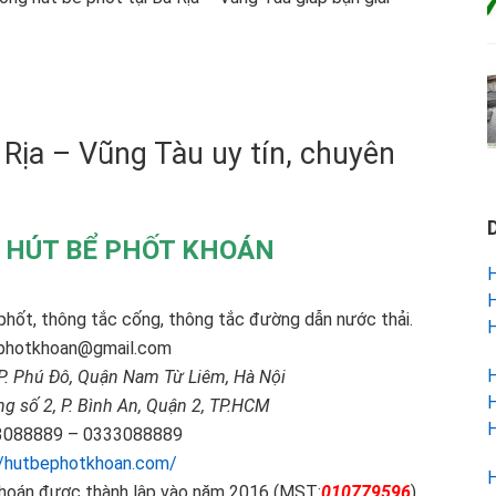
.
 Rịa – Vũng Tàu uy tín, chuyên
 HÚT BỂ PHỐT KHOÁN
H
H
phốt, thông tắc cống, thông tắc đường dẫn nước thải.
H
photkhoan@gmail.com
H
P. Phú Đô, Quận Nam Từ Liêm, Hà Nội
H
g số 2, P. Bình An, Quận 2, TP.HCM
H
088889 – 0333088889
//hutbephotkhoan.com/
H
khoán
được thành lập vào năm 2016 (MST:
010779596
)