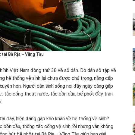
 tại Bà Rịa – Vũng Tàu
chính Việt Nam đông thứ 38 về số dân. Do dân số tập về
ng hệ thống vệ sinh lại chưa được chú trọng, nâng cấp
g xuyên hơn. Người dân sinh sống nơi đây ngày càng gặp
hư: tắc cống thoát nước, tắc bồn cầu, bể phốt đầy tràn,
n.
tại đây, hiện đang gặp khó khăn về hệ thống vệ sinh?
 bồn cầu, thống tắc cống vệ sinh rồi nhưng vẫn không
ng hút bể phốt tại Bà Rịa – Vũng Tàu giúp bạn giải