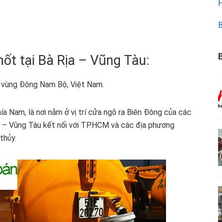
H
B
B
ốt tại Bà Rịa – Vũng Tàu:
c vùng Đông Nam Bộ, Việt Nam.
a Nam, là nơi nằm ở vị trí cửa ngõ ra Biên Đông của các
 – Vũng Tàu kết nối với TP.HCM và các địa phương
thủy.