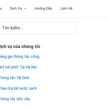
ệu
Dịch Vụ
Hướng Dẫn
Liên Hệ
Sidebar
Tìm
iếm...
chính
Dịch vụ của chúng tôi
ảng giá thông tắc cống
út bể phốt Tại Hà Nội
hông tắc Vệ Sinh
hau rửa bể nước sạch
hông tắc bồn cầu