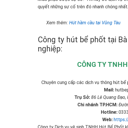
quyết những sự cố trên đó nhanh chóng nhất
Xem thêm:
Hút hầm cầu tại Vũng Tàu
Công ty hút bể phốt tại Bà
nghiệp:
CÔNG TY TNHH
Chuyên cung cấp các dịch vụ thông hút bể 
Mail:
hutbe
Trụ Sở:
86 Lê Quang Đạo, 
Chi nhánh TP.HCM:
Đườn
Hotline:
0333
Web:
https:
Công ty Dịch vụ vệ sinh
TNHH Hút Bể Phốt 