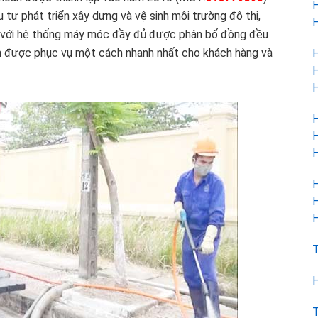
H
 tư phát triển xây dựng và vệ sinh môi trường đô thị,
H
với hệ thống máy móc đầy đủ được phân bố đồng đều
n được phục vụ một cách nhanh nhất cho khách hàng và
H
H
H
H
H
H
H
H
H
T
H
T