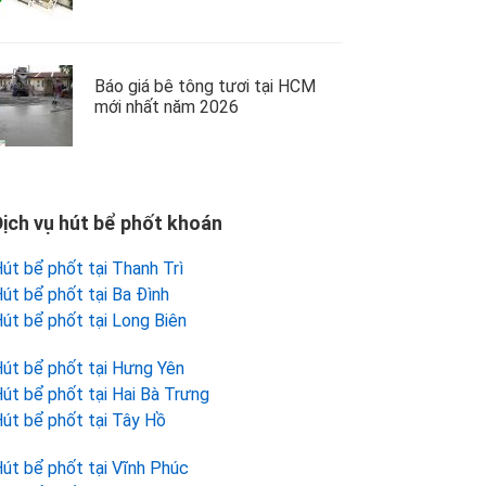
Báo giá bê tông tươi tại HCM
mới nhất năm 2026
Dịch vụ hút bể phốt khoán
út bể phốt tại Thanh Trì
út bể phốt tại Ba Đình
út bể phốt tại Long Biên
út bể phốt tại Hưng Yên
út bể phốt tại Hai Bà Trưng
út bể phốt tại Tây Hồ
út bể phốt tại Vĩnh Phúc