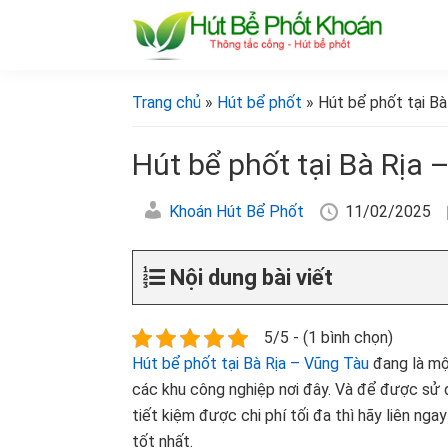
Bỏ
Skip
Bỏ
Bỏ
qua
to
qua
qua
primary
main
primary
footer
[Hút
[Hút
bể
navigation
content
sidebar
bể
Trang chủ
»
Hút bể phốt
» Hút bể phốt tại Bà
phốt
phốt
khoán]
khoán]
Hút bể phốt tại Bà Rịa 
Khoán Hút Bể Phốt
11/02/2025
Nội dung bài viết
5/5 - (1 bình chọn)
Hút bể phốt tại Bà Rịa – Vũng Tàu
đang là một
các khu công nghiệp nơi đây. Và để được sử d
tiết kiệm được chi phí tối đa thì hãy liên ng
tốt nhất.