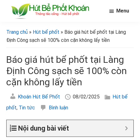
Skip
Bỏ
Bỏ
Menu
to
qua
qua
main
primary
footer
[Hút
[Hút
bể
content
sidebar
bể
Trang chủ
»
Hút bể phốt
» Báo giá hút bể phốt tại Làng
phốt
phốt
khoán]
Định Công sạch sẽ 100% còn cặn không lấy tiền
khoán]
Báo giá hút bể phốt tại Làng
Định Công sạch sẽ 100% còn
cặn không lấy tiền
Khoán Hút Bể Phốt
08/02/2025
Hút bể
phốt
,
Tin tức
Bình luận
Nội dung bài viết