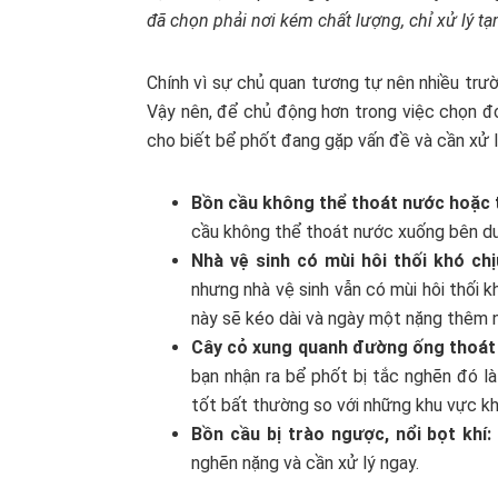
đã chọn phải nơi kém chất lượng, chỉ xử lý tạ
Chính vì sự chủ quan tương tự nên nhiều trườ
Vậy nên, để chủ động hơn trong việc chọn đ
cho biết bể phốt đang gặp vấn đề và cần xử l
Bồn cầu không thể thoát nước hoặc
cầu không thể thoát nước xuống bên dướ
Nhà vệ sinh có mùi hôi thối khó chị
nhưng nhà vệ sinh vẫn có mùi hôi thối k
này sẽ kéo dài và ngày một nặng thêm n
Cây cỏ xung quanh đường ống thoát 
bạn nhận ra bể phốt bị tắc nghẽn đó l
tốt bất thường so với những khu vực kh
Bồn cầu bị trào ngược, nổi bọt khí:
nghẽn nặng và cần xử lý ngay.