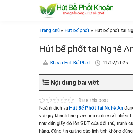
Bỏ
Skip
Bỏ
Bỏ
qua
to
qua
qua
primary
main
primary
footer
[Hút
[Hút
bể
navigation
content
sidebar
bể
Trang chủ
»
Hút bể phốt
» Hút bể phốt tại N
phốt
phốt
khoán]
khoán]
Hút bể phốt tại Nghệ A
Khoán Hút Bể Phốt
11/02/2025
Nội dung bài viết
Rate this post
Ngành dịch vụ
Hút Bể Phốt tại Nghệ An
đang
với quý khách hàng vậy nên sinh ra rất nhiều t
như dán giấy đè lên SĐT của đối thủ, tranh c
hàng, đăng tin quảng cáo linh tinh không đú