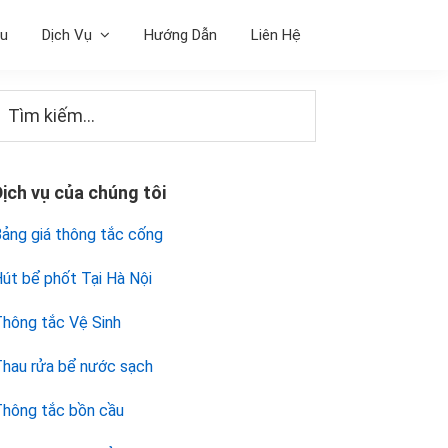
ệu
Dịch Vụ
Hướng Dẫn
Liên Hệ
Sidebar
Tìm
iếm...
chính
Dịch vụ của chúng tôi
ảng giá thông tắc cống
út bể phốt Tại Hà Nội
hông tắc Vệ Sinh
hau rửa bể nước sạch
hông tắc bồn cầu