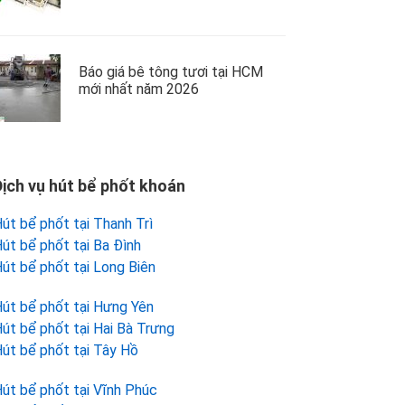
Báo giá bê tông tươi tại HCM
mới nhất năm 2026
Dịch vụ hút bể phốt khoán
út bể phốt tại Thanh Trì
út bể phốt tại Ba Đình
út bể phốt tại Long Biên
út bể phốt tại Hưng Yên
út bể phốt tại Hai Bà Trưng
út bể phốt tại Tây Hồ
út bể phốt tại Vĩnh Phúc