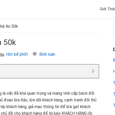
Giới Thi
ghệ An 50k
k
n 50k
Hút bể phốt
Bình luận
B
H
T
 là vấn đề khá quan trọng và mang tính cấp bách đối
T
hủ đoạn lừa đảo, lừa dối khách hàng, cạnh tranh đối thủ
T
ướp khách hàng, giả mạo thông tin để lừa gạt khách
ng chủ đề cho khách hàng để lôi kéo KHÁCH HÀNG rồi