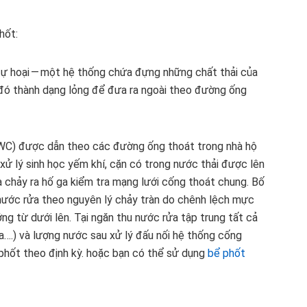
hốt:
tự hoại — một hệ thống chứa đựng những chất thải của
ải đó thành dạng lỏng để đưa ra ngoài theo đường ống
h (WC) được dẫn theo các đường ống thoát trong nhà hộ
xử lý sinh học yếm khí, cặn có trong nước thải được lên
 chảy ra hố ga kiểm tra mạng lưới cống thoát chung. Bố
nước rửa theo nguyên lý chảy tràn do chênh lệch mực
g từ dưới lên. Tại ngăn thu nước rửa tập trung tất cả
ửa….) và lượng nước sau xử lý đấu nối hệ thống cống
phốt theo định kỳ. hoặc bạn có thể sử dụng
bể phốt