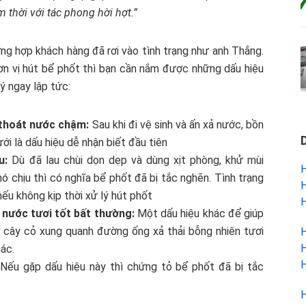
m thời với tác phong hời hợt.”
ng hợp khách hàng đã rơi vào tình trạng như anh Thắng.
ơn vị hút bể phốt thì bạn cần nắm được những dấu hiệu
ý ngay lập tức:
 thoát nước chậm:
Sau khi đi vệ sinh và ấn xả nước, bồn
i là dấu hiệu dễ nhận biết đầu tiên
u:
Dù đã lau chùi dọn dẹp và dùng xịt phòng, khử mùi
H
hó chịu thì có nghĩa bể phốt đã bị tắc nghẽn. Tình trạng
H
ếu không kịp thời xử lý hút phốt
H
nước tươi tốt bất thường:
Một dấu hiệu khác để giúp
à cây cỏ xung quanh đường ống xả thải bỗng nhiên tươi
H
H
ác.
H
Nếu gặp dấu hiệu này thì chứng tỏ bể phốt đã bị tắc
H