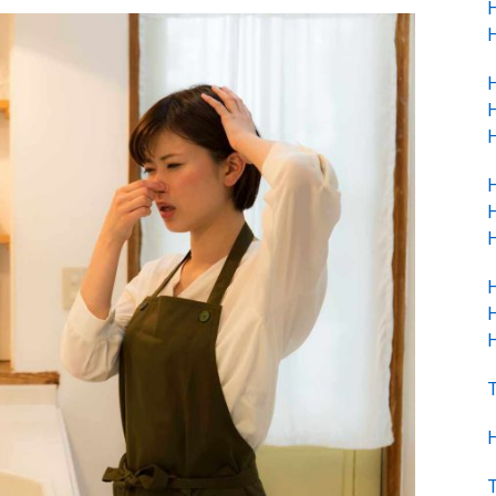
H
H
H
H
H
H
H
H
H
H
H
T
H
T