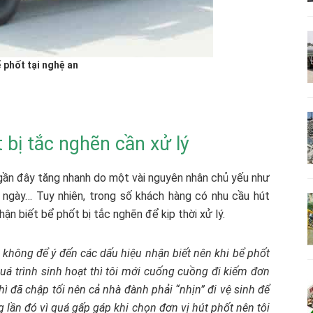
 phốt tại nghệ an
 bị tắc nghẽn cần xử lý
gần đây tăng nhanh do một vài nguyên nhân chủ yếu như
g ngày… Tuy nhiên, trong số khách hàng có nhu cầu hút
ận biết bể phốt bị tắc nghẽn để kịp thời xử lý.
 không để ý đến các dấu hiệu nhận biết nên khi bể phốt
á trình sinh hoạt thì tôi mới cuống cuồng đi kiếm đơn
 thì đã chập tối nên cả nhà đành phải “nhịn” đi vệ sinh để
 lần đó vì quá gấp gáp khi chọn đơn vị hút phốt nên tôi