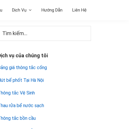
ệu
Dịch Vụ
Hướng Dẫn
Liên Hệ
Sidebar
Tìm
iếm...
chính
Dịch vụ của chúng tôi
ảng giá thông tắc cống
út bể phốt Tại Hà Nội
hông tắc Vệ Sinh
hau rửa bể nước sạch
hông tắc bồn cầu