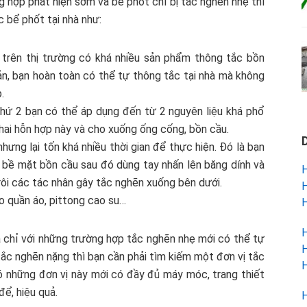
 hợp phát hiện sớm và bể phốt chỉ bị tắc nghẽn nhẹ thì
 bể phốt tại nhà như:
 trên thị trường có khá nhiều sản phẩm thông tắc bồn
ản, bạn hoàn toàn có thể tự thông tắc tại nhà mà không
.
hứ 2 bạn có thể áp dụng đến từ 2 nguyên liệu khá phổ
 hai hỗn hợp này và cho xuống ống cống, bồn cầu.
hưng lại tốn khá nhiều thời gian để thực hiện. Đó là bạn
n bề mặt bồn cầu sau đó dùng tay nhấn lên băng dính và
H
rôi các tác nhân gây tắc nghẽn xuống bên dưới.
H
o quần áo, pittong cao su…
H
H
là chỉ với những trường hợp tắc nghẽn nhẹ mới có thể tự
H
tắc nghẽn nặng thì bạn cần phải tìm kiếm một đơn vị tắc
H
có những đơn vị này mới có đầy đủ máy móc, trang thiết
để, hiệu quả.
H