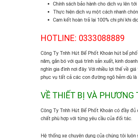
Chính sách bảo hành cho dịch vụ lên tới
Thực hiện dịch vụ một cách nhanh chón
Cam kết hoàn trả lại 100% chi phí khi d
HOTLINE: 0333088889
Công Ty Tnhh Hút Bể Phốt Khoán hút bể phốt 
năm, gắn bó với quá trình sản xuất, kinh doa
nghìn gia đình nơi đây. Với nhiều lợi thế về gi
phục vụ tất cả các con đường ngõ hẻm dù là 
VỀ THIẾT BỊ VÀ PHƯƠNG 
Công Ty Tnhh Hút Bể Phốt Khoán có đầy đủ cá
chất phù hợp với từng yêu cầu của đối tác.
Hệ thống xe chuyên dụng của chúng tôi luôn