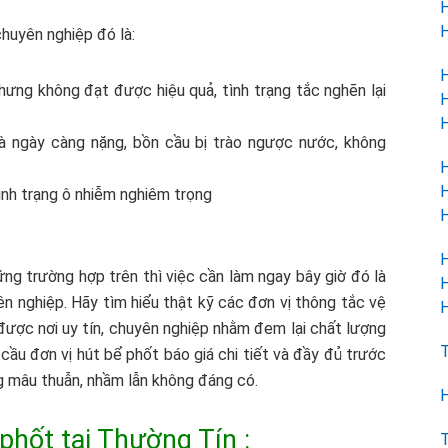
H
H
huyên nghiệp đó là:
H
hưng không đạt được hiệu quả, tình trạng tắc nghẽn lại
H
H
và ngày càng nặng, bồn cầu bị trào ngược nước, không
H
H
ình trạng ô nhiễm nghiêm trọng
H
H
ng trường hợp trên thì việc cần làm ngay bây giờ đó là
H
n nghiệp. Hãy tìm hiểu thật kỹ các đơn vị thông tắc vệ
H
 được nơi uy tín, chuyên nghiệp nhằm đem lại chất lượng
T
ầu đơn vị hút bể phốt báo giá chi tiết và đầy đủ trước
ng mâu thuẫn, nhầm lẫn không đáng có
.
H
phốt tại Thường Tín :
T