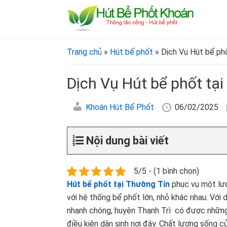
Bỏ
Skip
Bỏ
Bỏ
qua
to
qua
qua
primary
main
primary
footer
[Hút
[Hút
bể
navigation
content
sidebar
bể
Trang chủ
»
Hút bể phốt
» Dịch Vụ Hút bể phố
phốt
phốt
khoán]
khoán]
Dịch Vụ Hút bể phốt tại
Khoán Hút Bể Phốt
06/02/2025
Nội dung bài viết
5/5 - (1 bình chọn)
Hút bể phốt tại Thường Tín
phục vụ một lượ
với hệ thống bể phốt lớn, nhỏ khác nhau. Với
nhanh chóng, huyện Thanh Trì có được những 
điều kiện dân sinh nơi đây. Chất lượng sống 