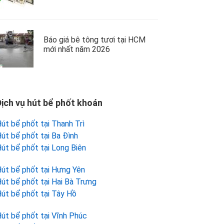
Báo giá bê tông tươi tại HCM
mới nhất năm 2026
Dịch vụ hút bể phốt khoán
út bể phốt tại Thanh Trì
út bể phốt tại Ba Đình
út bể phốt tại Long Biên
út bể phốt tại Hưng Yên
út bể phốt tại Hai Bà Trưng
út bể phốt tại Tây Hồ
út bể phốt tại Vĩnh Phúc