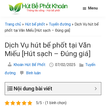
Skip
Bỏ
Bỏ
Menu
to
qua
qua
main
primary
footer
[Hút
[Hút
bể
content
sidebar
bể
Trang chủ
»
Hút bể phốt
»
Tuyến đường
» Dịch Vụ hút bể
phốt
phốt
khoán]
phốt tại Văn Miếu [Hút sạch – Đúng giá]
khoán]
Dịch Vụ hút bể phốt tại Văn
Miếu [Hút sạch – Đúng giá]
Khoán Hút Bể Phốt
07/02/2025
Tuyến
đường
Bình luận
Nội dung bài viết
5/5 - (1 bình chọn)