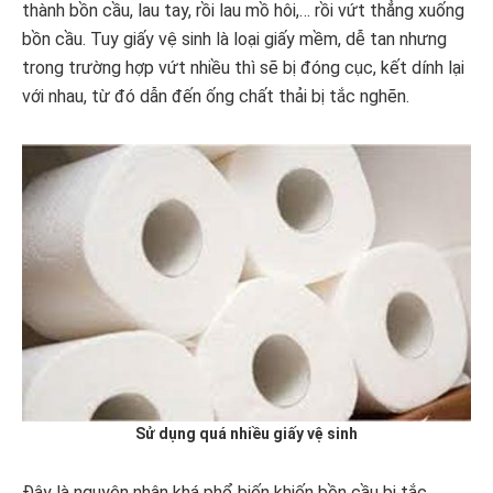
thành bồn cầu, lau tay, rồi lau mồ hôi,… rồi vứt thẳng xuống
bồn cầu. Tuy giấy vệ sinh là loại giấy mềm, dễ tan nhưng
trong trường hợp vứt nhiều thì sẽ bị đóng cục, kết dính lại
với nhau, từ đó dẫn đến ống chất thải bị tắc nghẽn.
Sử dụng quá nhiều giấy vệ sinh
Đây là nguyên nhân khá phổ biến khiến bồn cầu bị tắc