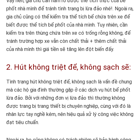
Vậy nên, gia chủ cần nắm rõ được thể tích thực của bể
phốt nhà mình để tránh tình trạng bị lừa đảo nhé!. Ngoài ra,
gia chủ cũng có thể kiểm tra thể tích bể chứa trên xe để
biết được thể tích bể phốt của nhà mình. Tuy nhiên, cần
kiểm tra trên thùng chứa trên xe có trống rỗng không, để
tránh trường hợp xe vẫn còn chất thải + thêm chất thải
của nhà mình thì giá tiền sẽ tăng lên đột biến đấy.
2. Hút không triệt để, không sạch sẽ:
Tình trạng hút không triệt để, không sạch là vấn đề chung
mà các hộ gia đình thường gặp ở các dịch vụ hút bể phốt
lừa đảo. Bởi với những đơn vị lừa đảo thì thường không
được trang bị trang thiết bị chuyên nghiệp, cùng với đó là
nhân lực tay nghề kém, nên hiệu quả xử lý công việc không
đạt tiêu chuẩn.
Ngoài ra, họ cũng không có trách nhiệm sẽ bảo hành công