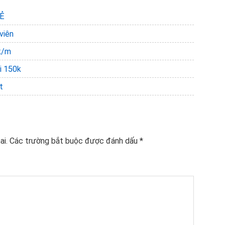
RẺ
viên
k/m
i 150k
t
ai.
Các trường bắt buộc được đánh dấu
*