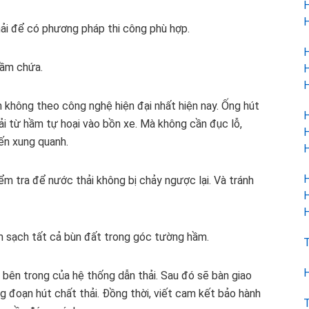
H
H
thải để có phương pháp thi công phù hợp.
H
hầm chứa.
H
H
ân không theo công nghệ hiện đại nhất hiện nay. Ống hút
H
i từ hầm tự hoại vào bồn xe. Mà không cần đục lỗ,
H
ến xung quanh.
H
H
iểm tra để nước thải không bị chảy ngược lại. Và tránh
H
H
àm sạch tất cả bùn đất trong góc tường hầm.
T
H
 bên trong của hệ thống dẫn thải. Sau đó sẽ bàn giao
g đoạn hút chất thải. Đồng thời, viết cam kết bảo hành
T