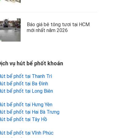
Báo giá bê tông tươi tại HCM
mới nhất năm 2026
Dịch vụ hút bể phốt khoán
út bể phốt tại Thanh Trì
út bể phốt tại Ba Đình
út bể phốt tại Long Biên
út bể phốt tại Hưng Yên
út bể phốt tại Hai Bà Trưng
út bể phốt tại Tây Hồ
út bể phốt tại Vĩnh Phúc