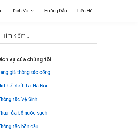
ệu
Dịch Vụ
Hướng Dẫn
Liên Hệ
Sidebar
Tìm
iếm...
chính
Dịch vụ của chúng tôi
ảng giá thông tắc cống
út bể phốt Tại Hà Nội
hông tắc Vệ Sinh
hau rửa bể nước sạch
hông tắc bồn cầu