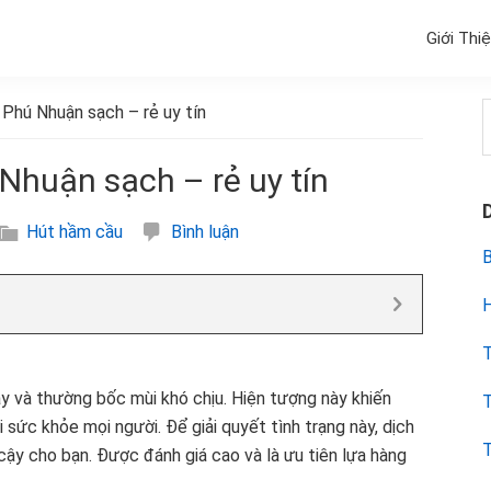
Giới Thi
Phú Nhuận sạch – rẻ uy tín
k
huận sạch – rẻ uy tín
Hút hầm cầu
Bình luận
B
H
T
ầy và thường bốc mùi khó chịu. Hiện tượng này khiến
T
i sức khỏe mọi người. Để giải quyết tình trạng này, dịch
T
n cậy cho bạn. Được đánh giá cao và là ưu tiên lựa hàng