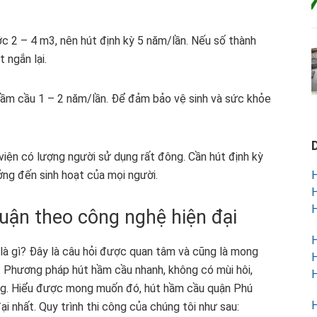
ớc 2 – 4 m3, nên hút định kỳ 5 năm/lần. Nếu số thành
 ngắn lại.
 hầm cầu 1 – 2 năm/lần. Để đảm bảo vệ sinh và sức khỏe
viện có lượng người sử dụng rất đông. Cần hút định kỳ
H
ng đến sinh hoạt của mọi người.
H
H
ận theo công nghệ hiện đại
H
là gì? Đây là câu hỏi được quan tâm và cũng là mong
H
. Phương pháp hút hầm cầu nhanh, không có mùi hôi,
H
hàng. Hiểu được mong muốn đó, hút hầm cầu quận Phú
H
 nhất. Quy trình thi công của chúng tôi như sau: