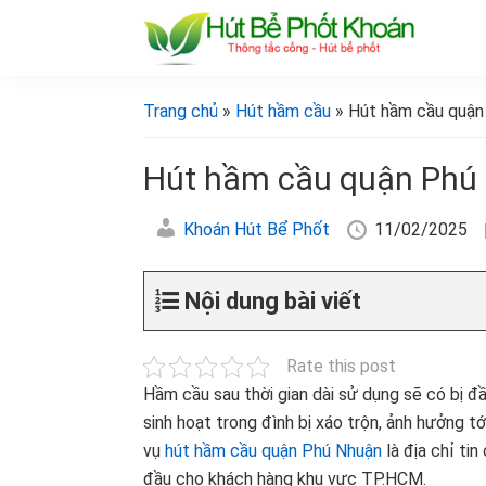
Bỏ
Skip
Bỏ
Bỏ
qua
to
qua
qua
primary
main
primary
footer
[Hút
[Hút
bể
navigation
content
sidebar
bể
Trang chủ
»
Hút hầm cầu
» Hút hầm cầu quận 
phốt
phốt
khoán]
khoán]
Hút hầm cầu quận Phú N
Khoán Hút Bể Phốt
11/02/2025
Nội dung bài viết
Rate this post
Hầm cầu sau thời gian dài sử dụng sẽ có bị đ
sinh hoạt trong đình bị xáo trộn, ảnh hưởng tớ
vụ
hút hầm cầu quận Phú Nhuận
là địa chỉ ti
đầu cho khách hàng khu vực TP.HCM.