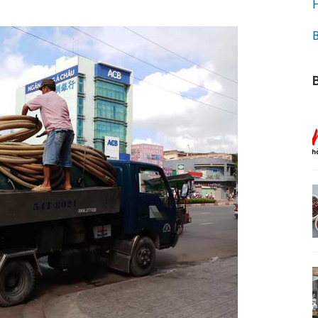
H
B
B