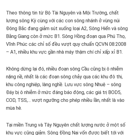
Theo thông tin từ Bộ Tài Nguyên và Mội Trường, chất
lượng sông Kỳ cùng với các con sông nhánh ở vùng núi
Đông Bắc đang giảm sút xuống loại A2, Sông Hiển và sông
Bằng Giang còn ở mức B1. Sông Hồng đoạn qua Phú Thọ,
Vĩnh Phúc các chỉ số đều vượt quy chuẩn QCVN 08:2008
– A1, nhiều khu vực gần nhà máy thậm chí chỉ xấp xỉ B1.
Không dừng lại đó, nhiều đoạn sông Cầu cũng bị ô nhiễm
nặng nề, nhất là các đoạn sông chảy qua các khu đô thi,
khu công nghiệp, làng nghề. Lưu vực sông Nhuệ – sông
Đáy bị ô nhiễm ở mức đáng báo động, các giá trị BOD5,
COD, TSS,… vượt ngưỡng cho phép nhiều lần, nhất là vào
mùa hè.
Tại miền Trung và Tây Nguyên chất lượng nước ở một số
khu vực cũng giảm. Sông Đồng Nai vốn được biết tới với