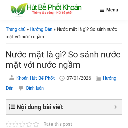
Skip
Bỏ
Bỏ
Menu
to
qua
qua
main
primary
footer
[Hút
[Hút
bể
content
sidebar
bể
Trang chủ
»
Hướng Dẫn
» Nước mặt là gì? So sánh nước
phốt
phốt
khoán]
mặt với nước ngầm
khoán]
Nước mặt là gì? So sánh nước
mặt với nước ngầm
Khoán Hút Bể Phốt
07/01/2026
Hướng
Dẫn
Bình luận
Nội dung bài viết
Rate this post