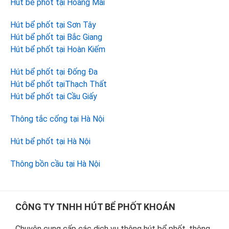
Hút bể phốt tại Hoàng Mai
Hút bể phốt tại Sơn Tây
Hút bể phốt tại Bắc Giang
Hút bể phốt tại Hoàn Kiếm
Hút bể phốt tại Đống Đa
Hút bể phốt tạiThạch Thất
Hút bể phốt tại Cầu Giấy
Thông tắc cống tại Hà Nội
Hút bể phốt tại Hà Nội
Thông bồn cầu tại Hà Nội
Footer
CÔNG TY TNHH HÚT BỂ PHỐT KHOÁN
Chuyên cung cấp các dịch vụ thông hút bể phốt, thông