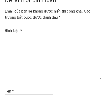
Reader
Để lại một bình luận
Interactions
Email của bạn sẽ không được hiển thị công khai.
Các
trường bắt buộc được đánh dấu
*
Bình luận
*
Tên
*