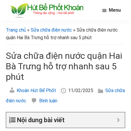
Skip
Bỏ
Bỏ
Menu
to
qua
qua
main
primary
footer
[Hút
[Hút
bể
content
sidebar
bể
Trang chủ
»
Sửa chữa điện nước
» Sửa chữa điện nước
phốt
phốt
khoán]
quận Hai Bà Trưng hỗ trợ nhanh sau 5 phút
khoán]
Sửa chữa điện nước quận Hai
Bà Trưng hỗ trợ nhanh sau 5
phút
Khoán Hút Bể Phốt
11/02/2025
Sửa chữa
điện nước
Bình luận
Nội dung bài viết