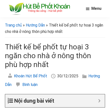
Skip
Bỏ
Bỏ
Menu
to
qua
qua
main
primary
footer
[Hút
[Hút
bể
content
sidebar
bể
Trang chủ
»
Hướng Dẫn
» Thiết kế bể phốt tự hoại 3 ngăn
phốt
phốt
khoán]
cho nhà ở nông thôn phù hợp nhất
khoán]
Thiết kế bể phốt tự hoại 3
ngăn cho nhà ở nông thôn
phù hợp nhất
Khoán Hút Bể Phốt
30/12/2025
Hướng
Dẫn
Bình luận
Nội dung bài viết