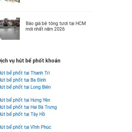
Báo giá bê tông tươi tại HCM
mới nhất năm 2026
Dịch vụ hút bể phốt khoán
út bể phốt tại Thanh Trì
út bể phốt tại Ba Đình
út bể phốt tại Long Biên
út bể phốt tại Hưng Yên
út bể phốt tại Hai Bà Trưng
út bể phốt tại Tây Hồ
út bể phốt tại Vĩnh Phúc