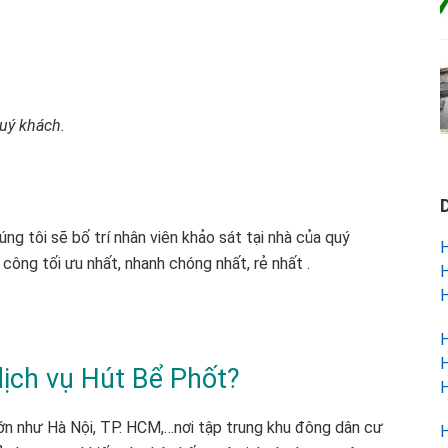
uý khách.
ng tôi sẽ bố trí nhân viên khảo sát tại nhà của quý
H
 công tối ưu nhất, nhanh chóng nhất, rẻ nhất .
H
H
H
H
dịch vụ Hút Bể Phốt?
H
ớn như Hà Nội, TP. HCM,…nơi tập trung khu đông dân cư
H