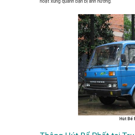
hoạt xung quanh bạn bị ảnh hưởng.
Hút Bể 