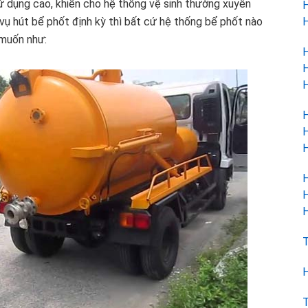
ử dụng cao, khiến cho hệ thống vệ sinh thường xuyên
H
H
 vụ hút bể phốt định kỳ thì bất cứ hệ thống bể phốt nào
 muốn như:
H
H
H
H
H
H
H
H
H
T
H
T