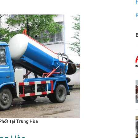
H
B
B
Phốt tại Trung Hòa