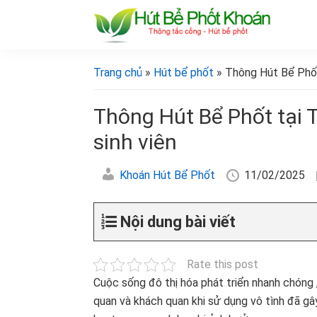
Bỏ
Skip
Bỏ
Bỏ
qua
to
qua
qua
primary
main
primary
footer
[Hút
[Hút
bể
navigation
content
sidebar
bể
Trang chủ
»
Hút bể phốt
» Thông Hút Bể Phốt 
phốt
phốt
khoán]
khoán]
Thông Hút Bể Phốt tại 
sinh viên
Khoán Hút Bể Phốt
11/02/2025
Nội dung bài viết
Rate this post
Cuộc sống đô thị hóa phát triển nhanh chóng 
quan và khách quan khi sử dụng vô tình đã gâ