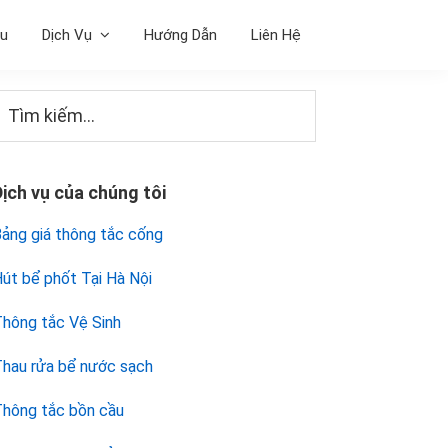
ệu
Dịch Vụ
Hướng Dẫn
Liên Hệ
Sidebar
Tìm
iếm...
chính
Dịch vụ của chúng tôi
ảng giá thông tắc cống
út bể phốt Tại Hà Nội
hông tắc Vệ Sinh
hau rửa bể nước sạch
hông tắc bồn cầu