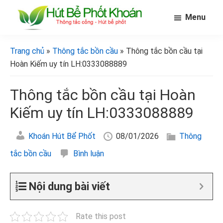
Skip
Bỏ
Bỏ
Menu
to
qua
qua
main
primary
footer
[Hút
[Hút
bể
content
sidebar
bể
Trang chủ
»
Thông tắc bồn cầu
» Thông tắc bồn cầu tại
phốt
phốt
khoán]
Hoàn Kiếm uy tín LH:0333088889
khoán]
Thông tắc bồn cầu tại Hoàn
Kiếm uy tín LH:0333088889
Khoán Hút Bể Phốt
08/01/2026
Thông
tắc bồn cầu
Bình luận
Nội dung bài viết
Rate this post