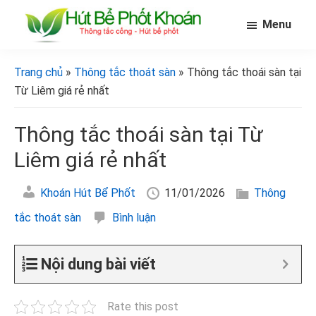
Skip
Bỏ
Bỏ
Menu
to
qua
qua
main
primary
footer
[Hút
[Hút
bể
content
sidebar
bể
Trang chủ
»
Thông tắc thoát sàn
» Thông tắc thoái sàn tại
phốt
phốt
khoán]
Từ Liêm giá rẻ nhất
khoán]
Thông tắc thoái sàn tại Từ
Liêm giá rẻ nhất
Khoán Hút Bể Phốt
11/01/2026
Thông
tắc thoát sàn
Bình luận
Nội dung bài viết
Rate this post