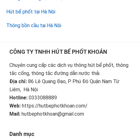
Hút bể phốt tại Hà Nội
Thông bồn cầu tại Hà Nội
Footer
CÔNG TY TNHH HÚT BỂ PHỐT KHOÁN
Chuyên cung cấp các dịch vụ thông hút bể phốt, thông
tắc cống, thông tắc đường dẫn nước thải.
Địa chỉ:
86 Lê Quang Đạo, P. Phú Đô Quận Nam Từ
Liêm, Hà Nội
Hotline:
0333088889
Web:
https://hutbephotkhoan.com/
Mail:
hutbephotkhoan@gmail.com
Danh mục