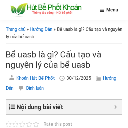
Skip
Bỏ
Bỏ
Menu
to
qua
qua
main
primary
footer
[Hút
[Hút
bể
content
sidebar
bể
Trang chủ
»
Hướng Dẫn
» Bể uasb là gì? Cấu tạo và nguyên
phốt
phốt
khoán]
lý của bể uasb
khoán]
Bể uasb là gì? Cấu tạo và
nguyên lý của bể uasb
Khoán Hút Bể Phốt
30/12/2025
Hướng
Dẫn
Bình luận
Nội dung bài viết
Rate this post