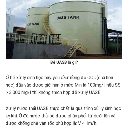
Bể UASB là gì?
Ở bể xử lý sinh học này yêu cầu: nồng độ COD(ô xi hóa
học) đầu vào được giới hạn ở mức Min là 100mg/l, nếu SS
> 3.000 mg/l thì không thích hợp để xử lý UASB.
Xử lý nước thải UASB thực chất là quá trình xử lý sinh học
kỵ khí. Ở đó nước thải sẽ được phân phối từ dưới lên và
được khống chế vận tốc phù hợp là: V < 1m/h.