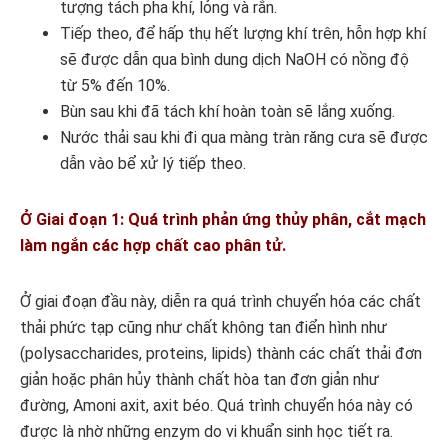
tượng tách pha khí, lỏng và rắn.
Tiếp theo, để hấp thụ hết lượng khí trên, hỗn hợp khí
sẽ được dẫn qua bình dung dịch NaOH có nồng độ
từ 5% đến 10%.
Bùn sau khi đã tách khí hoàn toàn sẽ lắng xuống.
Nước thải sau khi đi qua màng tràn răng cưa sẽ được
dẫn vào bể xử lý tiếp theo.
Ở Giai đoạn 1: Quá trình phản ứng thủy phân, cắt mạch
làm ngắn các hợp chất cao phân tử.
Ở giai đoạn đầu này, diễn ra quá trình chuyển hóa các chất
thải phức tạp cũng như chất không tan điển hình như
(polysaccharides, proteins, lipids) thành các chất thải đơn
giản hoặc phân hủy thành chất hòa tan đơn giản như
đường, Amoni axit, axit béo. Quá trình chuyển hóa này có
được là nhờ những enzym do vi khuẩn sinh học tiết ra.