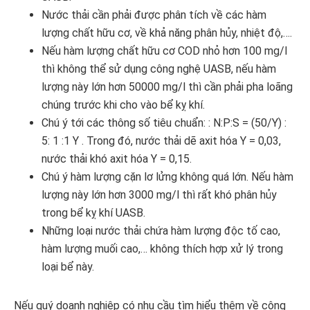
Nước thải cần phải được phân tích về các hàm
lượng chất hữu cơ, về khả năng phân hủy, nhiệt độ,….
Nếu hàm lượng chất hữu cơ COD nhỏ hơn 100 mg/l
thì không thể sử dụng công nghệ UASB, nếu hàm
lượng này lớn hơn 50000 mg/l thì cần phải pha loãng
chúng trước khi cho vào bể kỵ khí.
Chú ý tới các thông số tiêu chuẩn: : N:P:S = (50/Y) :
5: 1 :1 Y . Trong đó, nước thải dẽ axit hóa Y = 0,03,
nước thải khó axit hóa Y = 0,15.
Chú ý hàm lượng cặn lơ lửng không quá lớn. Nếu hàm
lượng này lớn hơn 3000 mg/l thì rất khó phân hủy
trong bể kỵ khí UASB.
Những loại nước thải chứa hàm lượng độc tố cao,
hàm lượng muối cao,… không thích hợp xử lý trong
loại bể này.
Nếu quý doanh nghiệp có nhu cầu tìm hiểu thêm về công