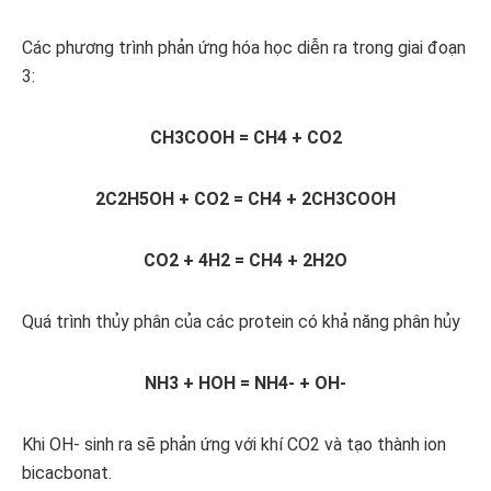
Các phương trình phản ứng hóa học diễn ra trong giai đoạn
3:
CH3COOH = CH4 + CO2
2C2H5OH + CO2 = CH4 + 2CH3COOH
CO2 + 4H2 = CH4 + 2H2O
Quá trình thủy phân của các protein có khả năng phân hủy
NH3 + HOH = NH4- + OH-
Khi OH- sinh ra sẽ phản ứng với khí CO2 và tạo thành ion
bicacbonat.