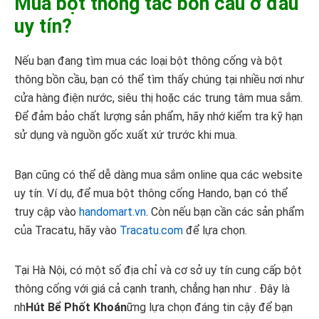
Mua bột thông tắc bồn cầu ở đâu
uy tín?
Nếu bạn đang tìm mua các loại bột thông cống và bột
thông bồn cầu, bạn có thể tìm thấy chúng tại nhiều nơi như
cửa hàng điện nước, siêu thị hoặc các trung tâm mua sắm.
Để đảm bảo chất lượng sản phẩm, hãy nhớ kiểm tra kỹ hạn
sử dụng và nguồn gốc xuất xứ trước khi mua.
Bạn cũng có thể dễ dàng mua sắm online qua các website
uy tín. Ví dụ, để mua bột thông cống Hando, bạn có thể
truy cập vào
handomart.vn
. Còn nếu bạn cần các sản phẩm
của Tracatu, hãy vào
Tracatu.com
để lựa chọn.
Tại Hà Nội, có một số địa chỉ và cơ sở uy tín cung cấp bột
thông cống với giá cả cạnh tranh, chẳng hạn như . Đây là
nh
Hút Bể Phốt Khoán
ững lựa chọn đáng tin cậy để bạn