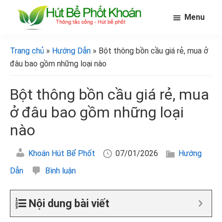
Skip
Bỏ
Bỏ
Menu
to
qua
qua
main
primary
footer
[Hút
[Hút
bể
content
sidebar
bể
Trang chủ
»
Hướng Dẫn
» Bột thông bồn cầu giá rẻ, mua ở
phốt
phốt
khoán]
đâu bao gồm những loại nào
khoán]
Bột thông bồn cầu giá rẻ, mua
ở đâu bao gồm những loại
nào
Khoán Hút Bể Phốt
07/01/2026
Hướng
Dẫn
Bình luận
Nội dung bài viết