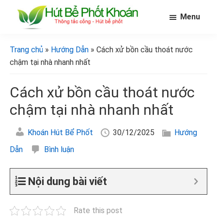
Skip
Bỏ
Bỏ
Menu
to
qua
qua
main
primary
footer
[Hút
[Hút
bể
content
sidebar
bể
Trang chủ
»
Hướng Dẫn
» Cách xử bồn cầu thoát nước
phốt
phốt
khoán]
chậm tại nhà nhanh nhất
khoán]
Cách xử bồn cầu thoát nước
chậm tại nhà nhanh nhất
Khoán Hút Bể Phốt
30/12/2025
Hướng
Dẫn
Bình luận
Nội dung bài viết
Rate this post