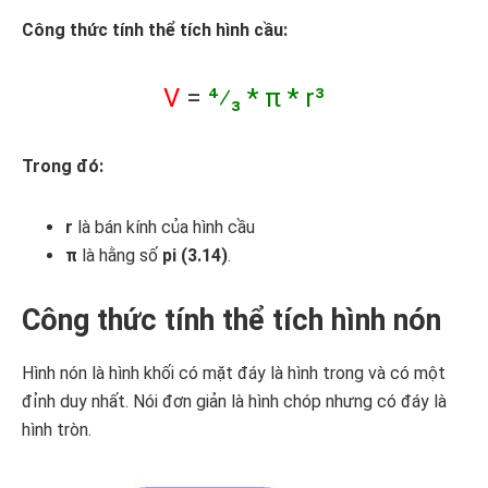
Công thức tính thể tích hình cầu:
V
=
⁴⁄₃ * π * r³
Trong đó:
r
là bán kính của hình cầu
π
là hằng số
pi (3.14)
.
Công thức tính thể tích hình nón
Hình nón là hình khối có mặt đáy là hình trong và có một
đỉnh duy nhất. Nói đơn giản là hình chóp nhưng có đáy là
hình tròn.