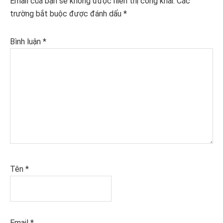
Email của bạn sẽ không được hiển thị công khai.
Các
trường bắt buộc được đánh dấu
*
Bình luận
*
Tên
*
Email
*