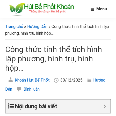
Skip
Bỏ
Bỏ
Menu
to
qua
qua
main
primary
footer
[Hút
[Hút
bể
content
sidebar
bể
Trang chủ
»
Hướng Dẫn
» Công thức tính thể tích hình lập
phốt
phốt
khoán]
phương, hình trụ, hình hộp…
khoán]
Công thức tính thể tích hình
lập phương, hình trụ, hình
hộp…
Khoán Hút Bể Phốt
30/12/2025
Hướng
Dẫn
Bình luận
Nội dung bài viết