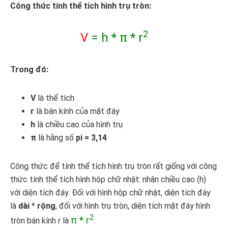
Công thức tính thể tích hình trụ tròn:
2
V
= h * π * r
Trong đó:
V
là thể tích
r
là bán kính của mặt đáy
h
là chiều cao của hình trụ
π
là hằng số
pi = 3,14
Công thức để tính thể tích hình trụ tròn rất giống với công
thức tính thể tích hình hộp chữ nhật: nhân chiều cao (h)
với diện tích đáy. Đối với hình hộp chữ nhật, diện tích đáy
là
dài
*
rộng
, đối với hình trụ tròn, diện tích mặt đáy hình
2
π * r
tròn bán kính r là
.