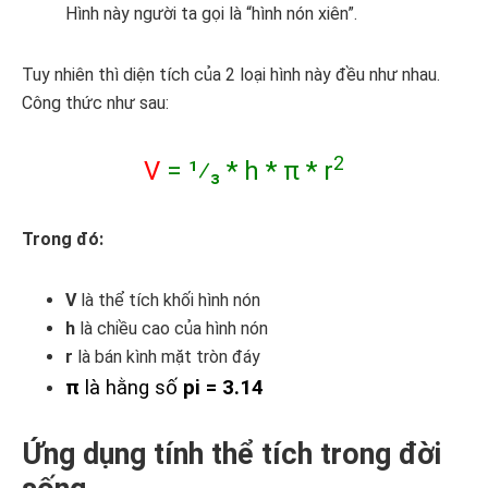
Hình này người ta gọi là “hình nón xiên”.
Tuy nhiên thì diện tích của 2 loại hình này đều như nhau.
Công thức như sau:
2
V
= 1⁄₃ * h * π * r
Trong đó:
V
là thể tích khối hình nón
h
là chiều cao của hình nón
r
là bán kình mặt tròn đáy
π
là hằng số
pi = 3.14
Ứng dụng tính thể tích trong đời