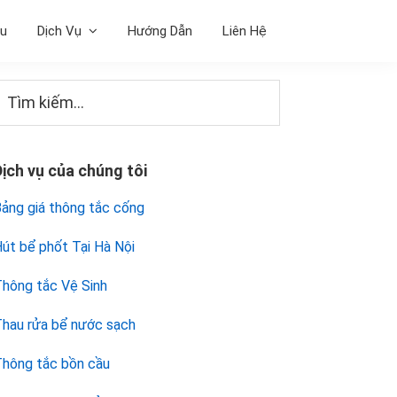
ệu
Dịch Vụ
Hướng Dẫn
Liên Hệ
Sidebar
Tìm
iếm...
chính
Dịch vụ của chúng tôi
ảng giá thông tắc cống
út bể phốt Tại Hà Nội
hông tắc Vệ Sinh
hau rửa bể nước sạch
hông tắc bồn cầu