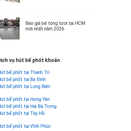
Báo giá bê tông tươi tại HCM
mới nhất năm 2026
Dịch vụ hút bể phốt khoán
út bể phốt tại Thanh Trì
út bể phốt tại Ba Đình
út bể phốt tại Long Biên
út bể phốt tại Hưng Yên
út bể phốt tại Hai Bà Trưng
út bể phốt tại Tây Hồ
út bể phốt tại Vĩnh Phúc