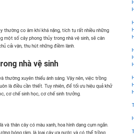
H
H
H
H
đây thường co âm khí khá nặng, tích tụ rất nhiều những
H
ng một số cây phong thủy trong nhà vệ sinh, sẽ cân
hủ cải vận, thu hút những điềm lành.
H
H
trong nhà vệ sinh
H
H
và thường xuyên thiếu ánh sáng. Vậy nên, việc trồng
H
ôn là điều cần thiết. Tuy nhiên, để tối ưu hiệu quả khử
H
c, cơ chế sinh học, cơ chế sinh trưởng.
T
H
 là và thân cây có màu xanh, hoa hình dạng cụm ngắn.
T
rường bóng râm, là loại cây ưa nước và có thể trồng