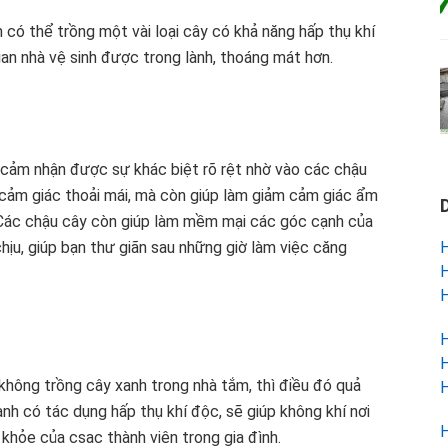
n có thể trồng một vài loại cây có khả năng hấp thụ khí
gian nhà vệ sinh được trong lành, thoáng mát hơn.
ẽ cảm nhận được sự khác biệt rõ rệt nhờ vào các chậu
 cảm giác thoải mái, mà còn giúp làm giảm cảm giác ẩm
. Các chậu cây còn giúp làm mềm mại các góc cạnh của
H
hịu, giúp bạn thư giãn sau những giờ làm việc căng
H
H
H
H
không trồng cây xanh trong nhà tắm, thì điều đó quả
H
anh có tác dụng hấp thụ khí độc, sẽ giúp không khí nơi
H
 khỏe của csac thành viên trong gia đình.