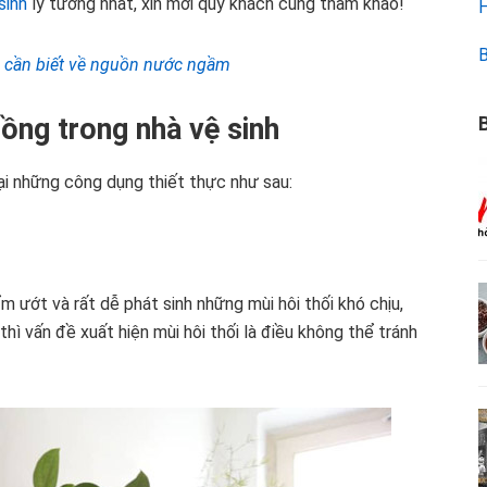
sinh
lý tưởng nhất, xin mời quý khách cùng tham khảo!
H
B
 cần biết về nguồn nước ngầm
B
ồng trong nhà vệ sinh
lại những công dụng thiết thực như sau:
ẩm ướt và rất dễ phát sinh những mùi hôi thối khó chịu,
hì vấn đề xuất hiện mùi hôi thối là điều không thể tránh