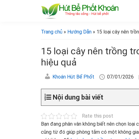
Bỏ
Skip
Bỏ
Bỏ
qua
to
qua
qua
primary
main
primary
footer
[Hút
[Hút
bể
navigation
content
sidebar
bể
Trang chủ
»
Hướng Dẫn
» 15 loại cây nên trồn
phốt
phốt
khoán]
khoán]
15 loại cây nên trồng t
hiệu quả
Khoán Hút Bể Phốt
07/01/2026
Nội dung bài viết
Rate this post
Bạn đang phân vân không biết nên chọn loại câ
cũng từ đó giúp phòng tắm có một không gian