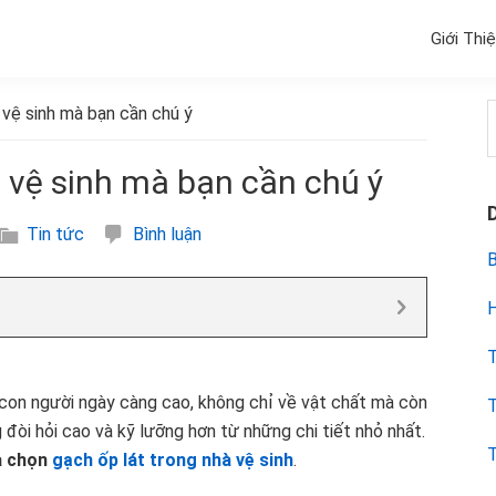
Giới Thi
vệ sinh mà bạn cần chú ý
k
 vệ sinh mà bạn cần chú ý
Tin tức
Bình luận
B
H
T
 con người ngày càng cao, không chỉ về vật chất mà còn
T
đòi hỏi cao và kỹ lưỡng hơn từ những chi tiết nhỏ nhất.
T
a chọn
gạch ốp lát trong nhà vệ sinh
.