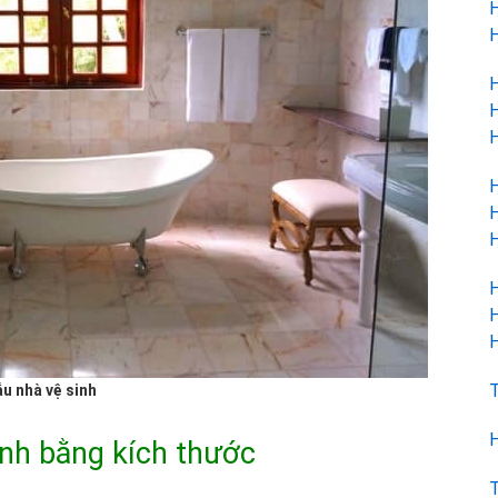
H
H
H
H
H
H
H
H
H
H
H
T
u nhà vệ sinh
H
inh bằng kích thước
T