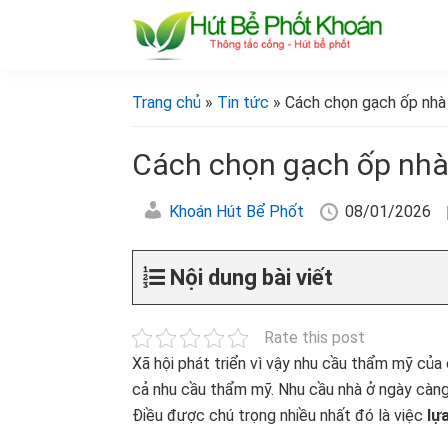
Bỏ
Skip
Bỏ
Bỏ
qua
to
qua
qua
primary
main
primary
footer
[Hút
[Hút
bể
navigation
content
sidebar
bể
Trang chủ
»
Tin tức
» Cách chọn gạch ốp nhà 
phốt
phốt
khoán]
khoán]
Cách chọn gạch ốp nhà
Khoán Hút Bể Phốt
08/01/2026
Nội dung bài viết
Rate this post
Xã hội phát triển vì vậy nhu cầu thẩm mỹ của
cả nhu cầu thẩm mỹ. Nhu cầu nhà ở ngày càng 
Điều được chú trọng nhiều nhất đó là việc
lự