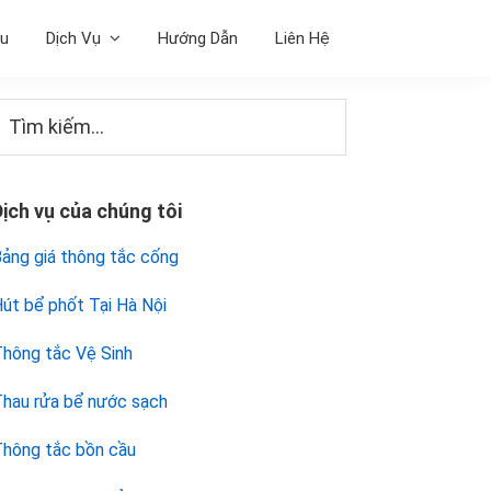
ệu
Dịch Vụ
Hướng Dẫn
Liên Hệ
Sidebar
Tìm
iếm...
chính
Dịch vụ của chúng tôi
ảng giá thông tắc cống
út bể phốt Tại Hà Nội
hông tắc Vệ Sinh
hau rửa bể nước sạch
hông tắc bồn cầu