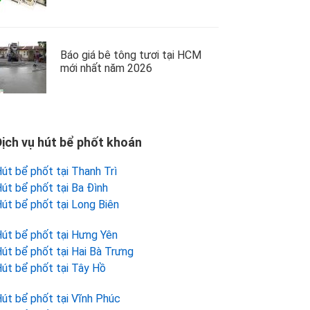
Báo giá bê tông tươi tại HCM
mới nhất năm 2026
Dịch vụ hút bể phốt khoán
út bể phốt tại Thanh Trì
út bể phốt tại Ba Đình
út bể phốt tại Long Biên
út bể phốt tại Hưng Yên
út bể phốt tại Hai Bà Trưng
út bể phốt tại Tây Hồ
út bể phốt tại Vĩnh Phúc