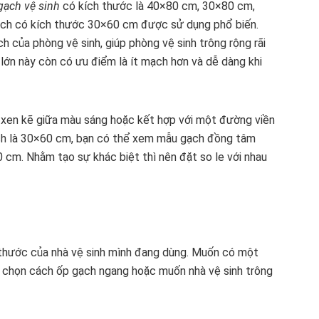
gạch vệ sinh
có kích thước là 40×80 cm, 30×80 cm,
ạch có kích thước 30×60 cm được sử dụng phổ biến.
h của phòng vệ sinh, giúp phòng vệ sinh trông rộng rãi
 lớn này còn có ưu điểm là ít mạch hơn và dễ dàng khi
p xen kẽ giữa màu sáng hoặc kết hợp với một đường viền
ạch là 30×60 cm, bạn có thể xem mẫu gạch đồng tâm
cm. Nhằm tạo sự khác biệt thì nên đặt so le với nhau
h thước của nhà vệ sinh mình đang dùng. Muốn có một
ên chọn cách ốp gạch ngang hoặc muốn nhà vệ sinh trông