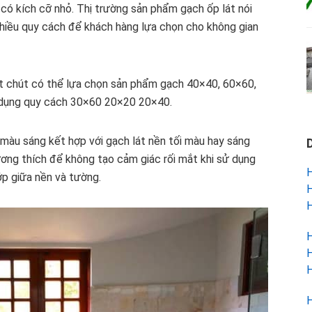
có kích cỡ nhỏ. Thị trường sản phẩm gạch ốp lát nói
 nhiều quy cách để khách hàng lựa chọn cho không gian
ột chút có thể lựa chọn sản phẩm gạch 40×40, 60×60,
 dụng quy cách 30×60 20×20 20×40.
 màu sáng kết hợp với gạch lát nền tối màu hay sáng
ng thích để không tạo cảm giác rối mắt khi sử dụng
H
ớp giữa nền và tường.
H
H
H
H
H
H