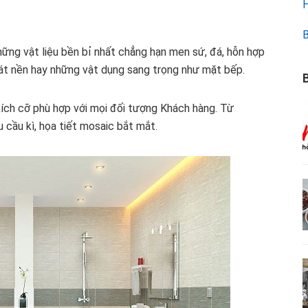
H
B
ững vật liệu bền bỉ nhất chẳng hạn men sứ, đá, hỗn hợp
 lát nền hay những vật dụng sang trọng như mặt bếp.
B
kích cỡ phù hợp với mọi đối tượng Khách hàng. Từ
cầu kì, họa tiết mosaic bắt mắt.