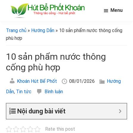
Skip
Bỏ
Bỏ
Menu
to
qua
qua
main
primary
footer
[Hút
[Hút
bể
content
sidebar
bể
Trang chủ
»
Hướng Dẫn
» 10 sản phẩm nước thông cống
phốt
phốt
khoán]
phù hợp
khoán]
10 sản phẩm nước thông
cống phù hợp
Khoán Hút Bể Phốt
08/01/2026
Hướng
Dẫn
,
Tin tức
Bình luận
Nội dung bài viết
Rate this post