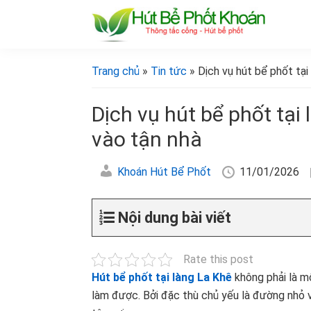
Bỏ
Skip
Bỏ
Bỏ
qua
to
qua
qua
primary
main
primary
footer
[Hút
[Hút
bể
navigation
content
sidebar
bể
Trang chủ
»
Tin tức
» Dịch vụ hút bể phốt tại 
phốt
phốt
khoán]
khoán]
Dịch vụ hút bể phốt tại 
vào tận nhà
Khoán Hút Bể Phốt
11/01/2026
Nội dung bài viết
Rate this post
Hút bể phốt tại làng La Khê
không phải là m
làm được. Bởi đặc thù chủ yếu là đường nhỏ 