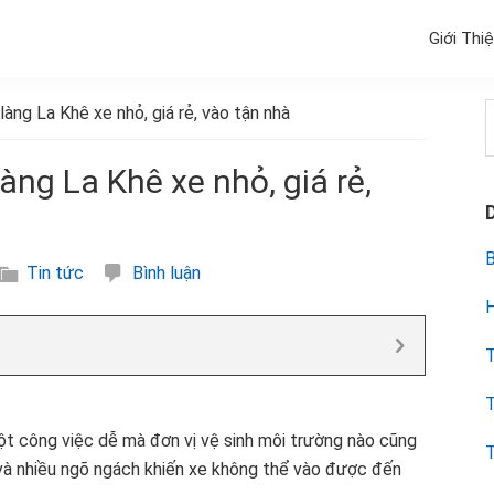
Giới Thi
làng La Khê xe nhỏ, giá rẻ, vào tận nhà
k
làng La Khê xe nhỏ, giá rẻ,
B
Tin tức
Bình luận
H
T
T
ột công việc dễ mà đơn vị vệ sinh môi trường nào cũng
T
và nhiều ngõ ngách khiến xe không thể vào được đến