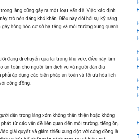
H
H
rong làng cũng gây ra một loạt vấn đề. Việc xác định
 này trở nên đáng khó khăn. Điều này đòi hỏi sự kỹ năng
H
h gây hỏng hóc cơ sở hạ tầng và môi trường xung quanh.
H
H
H
ời đang di chuyển qua lại trong khu vực, điều này làm
H
H
o an toàn cho người làm dịch vụ và người dân địa
 phải áp dụng các biện pháp an toàn và tối ưu hóa lịch
H
 với cộng đồng.
H
H
T
gười dân trong làng xóm không thân thiện hoặc không
H
 phát từ các vấn đề liên quan đến môi trường, tiếng ồn,
iệc giải quyết và giảm thiểu xung đột với cộng đồng là
T