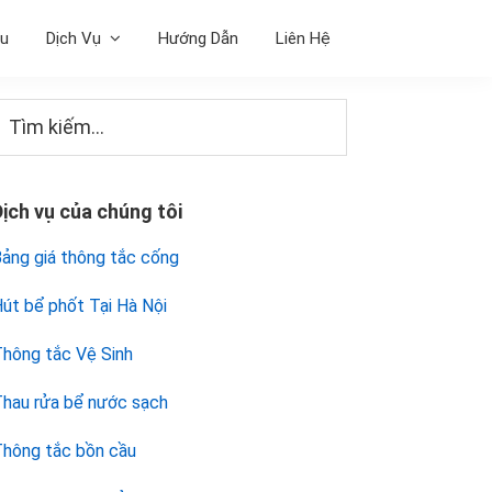
ệu
Dịch Vụ
Hướng Dẫn
Liên Hệ
Sidebar
Tìm
iếm...
chính
Dịch vụ của chúng tôi
ảng giá thông tắc cống
út bể phốt Tại Hà Nội
hông tắc Vệ Sinh
hau rửa bể nước sạch
hông tắc bồn cầu