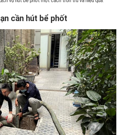
ịch vụ hút bể phốt một cách trơn tru và hiệu quả.
ạn cần hút bể phốt