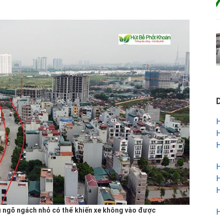
H
H
H
H
H
H
u ngõ ngách nhỏ có thể khiến xe không vào được
H