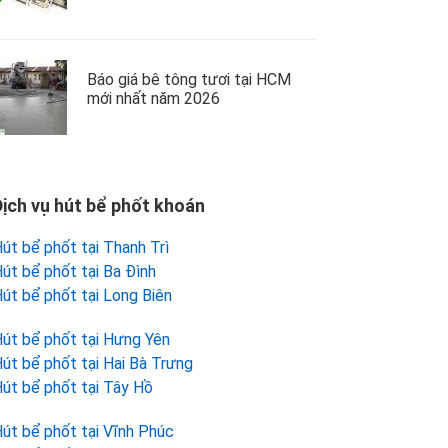
Báo giá bê tông tươi tại HCM
mới nhất năm 2026
Dịch vụ hút bể phốt khoán
út bể phốt tại Thanh Trì
út bể phốt tại Ba Đình
út bể phốt tại Long Biên
út bể phốt tại Hưng Yên
út bể phốt tại Hai Bà Trưng
út bể phốt tại Tây Hồ
út bể phốt tại Vĩnh Phúc