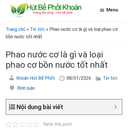
Skip
Bỏ
Bỏ
Menu
to
qua
qua
main
primary
footer
[Hút
[Hút
bể
content
sidebar
bể
Trang chủ
»
Tin tức
» Phao nước cơ là gì và loại phao cơ
phốt
phốt
khoán]
bồn nước tốt nhất
khoán]
Phao nước cơ là gì và loại
phao cơ bồn nước tốt nhất
Khoán Hút Bể Phốt
08/01/2026
Tin tức
Bình luận
Nội dung bài viết
Rate this post