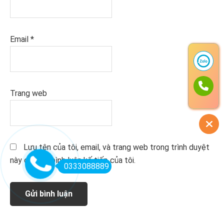
Email
*
Trang web
Lưu tên của tôi, email, và trang web trong trình duyệt
này cho lần bình luận kế tiếp của tôi.
0333088889