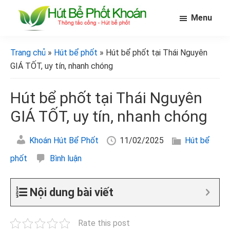
Skip
Bỏ
Bỏ
Menu
to
qua
qua
main
primary
footer
[Hút
[Hút
bể
content
sidebar
bể
Trang chủ
»
Hút bể phốt
» Hút bể phốt tại Thái Nguyên
phốt
phốt
khoán]
GIÁ TỐT, uy tín, nhanh chóng
khoán]
Hút bể phốt tại Thái Nguyên
GIÁ TỐT, uy tín, nhanh chóng
Khoán Hút Bể Phốt
11/02/2025
Hút bể
phốt
Bình luận
Nội dung bài viết
Rate this post