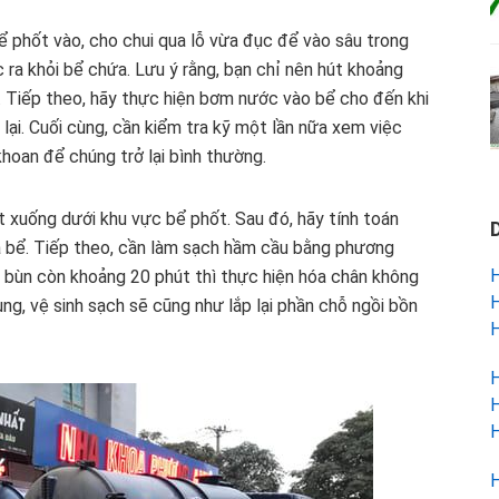
ể phốt vào, cho chui qua lỗ vừa đục để vào sâu trong
 ra khỏi bể chứa. Lưu ý rằng, bạn chỉ nên hút khoảng
 Tiếp theo, hãy thực hiện bơm nước vào bể cho đến khi
lại. Cuối cùng, cần kiểm tra kỹ một lần nữa xem việc
 khoan để chúng trở lại bình thường.
út xuống dưới khu vực bể phốt. Sau đó, hãy tính toán
 bể. Tiếp theo, cần làm sạch hầm cầu bằng phương
H
g bùn còn khoảng 20 phút thì thực hiện hóa chân không
H
ùng, vệ sinh sạch sẽ cũng như lắp lại phần chỗ ngồi bồn
H
H
H
H
H