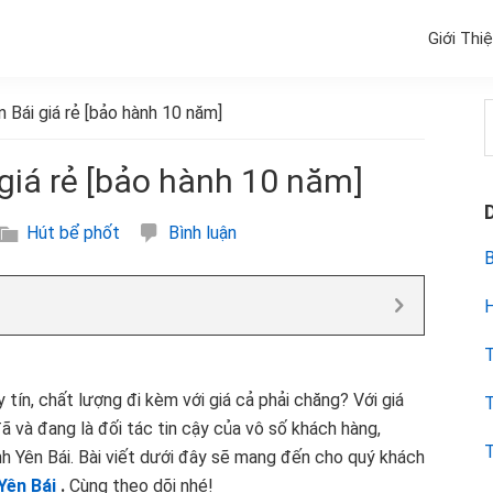
Giới Thi
n Bái giá rẻ [bảo hành 10 năm]
k
 giá rẻ [bảo hành 10 năm]
Hút bể phốt
Bình luận
B
H
T
 tín, chất lượng đi kèm với giá cả phải chăng? Với giá
T
đã và đang là đối tác tin cậy của vô số khách hàng,
T
nh Yên Bái. Bài viết dưới đây sẽ mang đến cho quý khách
 Yên Bái
.
Cùng theo dõi nhé!