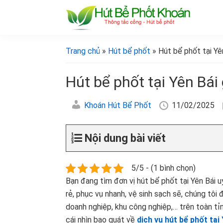
Bỏ
Skip
Bỏ
Bỏ
qua
to
qua
qua
primary
main
primary
footer
[Hút
[Hút
bể
navigation
content
sidebar
bể
Trang chủ
»
Hút bể phốt
» Hút bể phốt tại Yê
phốt
phốt
khoán]
khoán]
Hút bể phốt tại Yên Bái
Khoán Hút Bể Phốt
11/02/2025
Nội dung bài viết
5/5 - (1 bình chọn)
Bạn đang tìm đơn vị hút bể phốt tại Yên Bái uy
rẻ, phục vụ nhanh, vệ sinh sạch sẽ, chúng tôi 
doanh nghiệp, khu công nghiệp,… trên toàn tỉ
cái nhìn bao quát về
dịch vụ hút bể phốt tại