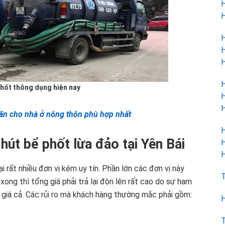
H
H
H
H
H
H
phốt thông dụng hiện nay
H
H
ngăn cho nhà ở nông thôn phù hợp nhất
H
hút bể phốt lừa đảo tại Yên Bái
H
H
i rất nhiều đơn vị kém uy tín. Phần lớn các đơn vị này
T
xong thì tổng giá phải trả lại độn lên rất cao do sự ham
g giá cả. Các rủi ro mà khách hàng thường mắc phải gồm:
H
T