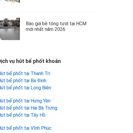
Báo giá bê tông tươi tại HCM
mới nhất năm 2026
Dịch vụ hút bể phốt khoán
út bể phốt tại Thanh Trì
út bể phốt tại Ba Đình
út bể phốt tại Long Biên
út bể phốt tại Hưng Yên
út bể phốt tại Hai Bà Trưng
út bể phốt tại Tây Hồ
út bể phốt tại Vĩnh Phúc