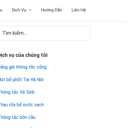
ệu
Dịch Vụ
Hướng Dẫn
Liên Hệ
Sidebar
Tìm
iếm...
chính
Dịch vụ của chúng tôi
ảng giá thông tắc cống
út bể phốt Tại Hà Nội
hông tắc Vệ Sinh
hau rửa bể nước sạch
hông tắc bồn cầu