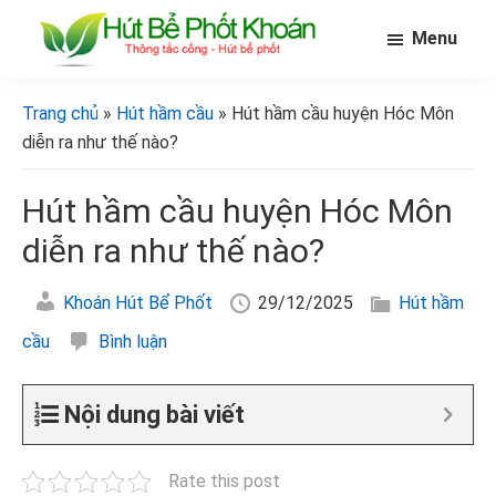
Skip
Bỏ
Bỏ
Menu
to
qua
qua
main
primary
footer
[Hút
[Hút
bể
content
sidebar
bể
Trang chủ
»
Hút hầm cầu
» Hút hầm cầu huyện Hóc Môn
phốt
phốt
khoán]
diễn ra như thế nào?
khoán]
Hút hầm cầu huyện Hóc Môn
diễn ra như thế nào?
Khoán Hút Bể Phốt
29/12/2025
Hút hầm
cầu
Bình luận
Nội dung bài viết
Rate this post