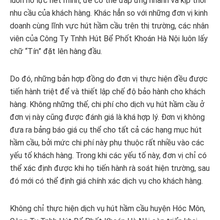
luôn nỗ lực hết mình, để có thể đáp ứng nhanh và kịp thời
nhu cầu của khách hàng. Khác hẳn so với những đơn vị kinh
doanh cùng lĩnh vực hút hầm cầu trên thị trường, các nhân
viên của Công Ty Tnhh Hút Bể Phốt Khoán Hà Nội luôn lấy
chữ “Tín” đặt lên hàng đầu.
Do đó, những bản hợp đồng do đơn vị thực hiện đều được
tiến hành triệt để và thiết lập chế độ bảo hành cho khách
hàng. Không những thế, chi phí cho dịch vụ hút hầm cầu ở
đơn vị này cũng được đánh giá là khá hợp lý. Đơn vị không
đưa ra bảng báo giá cụ thể cho tất cả các hạng mục hút
hầm cầu, bởi mức chi phí này phụ thuộc rất nhiều vào các
yếu tố khách hàng. Trong khi các yếu tố này, đơn vị chỉ có
thể xác định được khi họ tiến hành rà soát hiện trường, sau
đó mới có thể định giá chính xác dịch vụ cho khách hàng.
Không chỉ thực hiện dịch vụ hút hầm cầu huyện Hóc Môn,