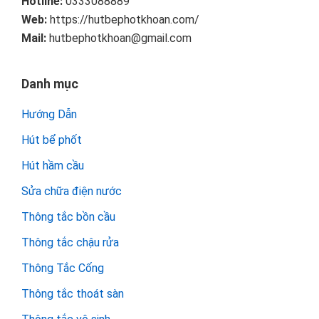
Hotline:
0333088889
Web:
https://hutbephotkhoan.com/
Mail:
hutbephotkhoan@gmail.com
Danh mục
Hướng Dẫn
Hút bể phốt
Hút hầm cầu
Sửa chữa điện nước
Thông tắc bồn cầu
Thông tắc chậu rửa
Thông Tắc Cống
Thông tắc thoát sàn