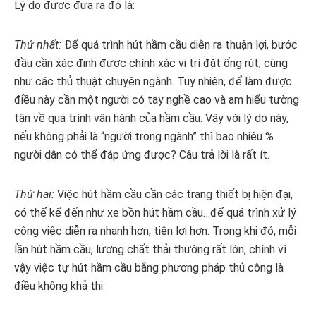
Lý do được đưa ra đó là:
Thứ nhất:
Để quá trình hút hầm cầu diễn ra thuận lợi, bước
đầu cần xác định được chính xác vị trí đặt ống rút, cũng
như các thủ thuật chuyên ngành. Tuy nhiên, để làm được
điều này cần một người có tay nghề cao và am hiểu tường
tận về quá trình vận hành của hầm cầu. Vậy với lý do này,
nếu không phải là “người trong ngành” thì bao nhiêu %
người dân có thể đáp ứng được? Câu trả lời là rất ít.
Thứ hai:
Việc hút hầm cầu cần các trang thiết bị hiện đại,
có thể kể đến như xe bồn hút hầm cầu…để quá trình xử lý
công việc diễn ra nhanh hơn, tiện lợi hơn. Trong khi đó, mỗi
lần hút hầm cầu, lượng chất thải thường rất lớn, chính vì
vậy việc tự hút hầm cầu bằng phương pháp thủ công là
điều không khả thi.