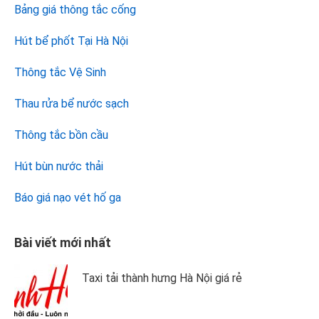
Bảng giá thông tắc cống
Hút bể phốt Tại Hà Nội
Thông tắc Vệ Sinh
Thau rửa bể nước sạch
Thông tắc bồn cầu
Hút bùn nước thải
Báo giá nạo vét hố ga
Bài viết mới nhất
Taxi tải thành hưng Hà Nội giá rẻ