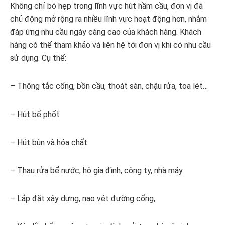
Không chỉ bó hẹp trong lĩnh vực hút hầm cầu, đơn vị đã
chủ động mở rộng ra nhiều lĩnh vực hoạt động hơn, nhằm
đáp ứng nhu cầu ngày càng cao của khách hàng. Khách
hàng có thể tham khảo và liên hệ tới đơn vị khi có nhu cầu
sử dụng. Cụ thể:
– Thông tắc cống, bồn cầu, thoát sàn, chậu rửa, toa lét…
– Hút bể phốt
– Hút bùn và hóa chất
– Thau rửa bể nước, hộ gia đình, công ty, nhà máy
– Lắp đặt xây dựng, nạo vét đường cống,