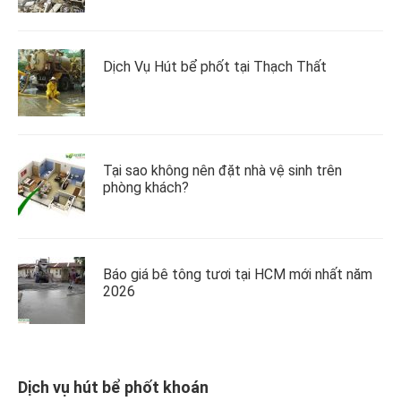
Dịch Vụ Hút bể phốt tại Thạch Thất
Tại sao không nên đặt nhà vệ sinh trên
phòng khách?
Báo giá bê tông tươi tại HCM mới nhất năm
2026
Dịch vụ hút bể phốt khoán