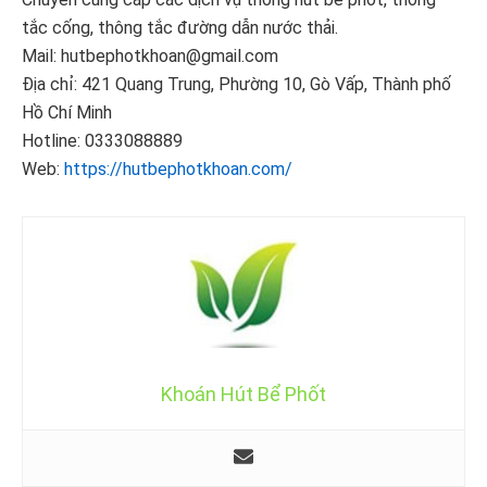
tắc cống, thông tắc đường dẫn nước thải.
Mail: hutbephotkhoan@gmail.com
Địa chỉ: 421 Quang Trung, Phường 10, Gò Vấp, Thành phố
Hồ Chí Minh
Hotline: 0333088889
Web:
https://hutbephotkhoan.com/
Khoán Hút Bể Phốt