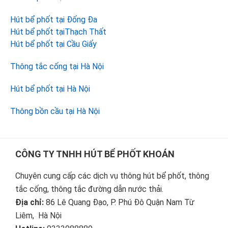
Hút bể phốt tại Đống Đa
Hút bể phốt tạiThạch Thất
Hút bể phốt tại Cầu Giấy
Thông tắc cống tại Hà Nội
Hút bể phốt tại Hà Nội
Thông bồn cầu tại Hà Nội
Footer
CÔNG TY TNHH HÚT BỂ PHỐT KHOÁN
Chuyên cung cấp các dịch vụ thông hút bể phốt, thông
tắc cống, thông tắc đường dẫn nước thải.
Địa chỉ:
86 Lê Quang Đạo, P. Phú Đô Quận Nam Từ
Liêm, Hà Nội