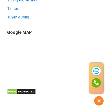
Thông tắc vệ sinh
Tin tức
Tuyến đường
Google MAP