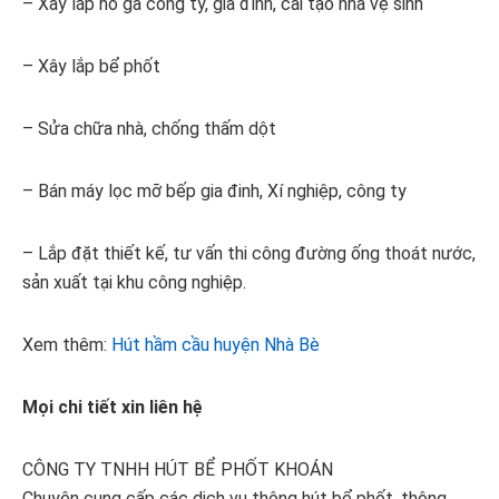
– Xây lắp hố ga công ty, gia đình, cải tạo nhà vệ sinh
– Xây lắp bể phốt
– Sửa chữa nhà, chống thấm dột
– Bán máy lọc mỡ bếp gia đinh, Xí nghiệp, công ty
– Lắp đặt thiết kế, tư vấn thi công đường ống thoát nước,
sản xuất tại khu công nghiệp.
Xem thêm:
Hút hầm cầu huyện Nhà Bè
Mọi chi tiết xin liên hệ
CÔNG TY TNHH HÚT BỂ PHỐT KHOÁN
Chuyên cung cấp các dịch vụ thông hút bể phốt, thông