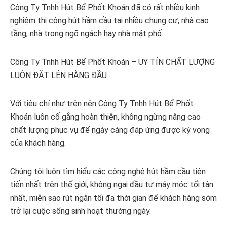
Công Ty Tnhh Hút Bể Phốt Khoán đã có rất nhiều kinh
nghiệm thi công hút hầm cầu tại nhiều chung cư, nhà cao
tầng, nhà trong ngõ ngách hay nhà mặt phố.
Công Ty Tnhh Hút Bể Phốt Khoán – UY TÍN CHẤT LƯỢNG
LUÔN ĐẶT LÊN HÀNG ĐẦU
Với tiêu chí như trên nên Công Ty Tnhh Hút Bể Phốt
Khoán luôn cố gắng hoàn thiện, không ngừng nâng cao
chất lượng phục vụ để ngày càng đáp ứng được kỳ vọng
của khách hàng.
Chúng tôi luôn tìm hiểu các công nghệ hút hầm cầu tiên
tiến nhất trên thế giới, không ngại đầu tư máy móc tối tân
nhất, miễn sao rút ngắn tối đa thời gian để khách hàng sớm
trở lại cuộc sống sinh hoạt thường ngày.