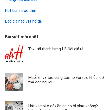
Hút bùn nước thải
Báo giá nạo vét hố ga
Bài viết mới nhất
Taxi tải thành hưng Hà Nội giá rẻ
Muối ăn và tác dụng của nó với sức khỏe, cơ
thể con người
Hát karaoke gây ồn ào có bị phạt không?