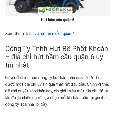
Hút hầm cầu quận 6
Xem thêm:
Dịch vụ hút hầm cầu quận 4
Công Ty Tnhh Hút Bể Phốt Khoán
– địa chỉ hút hầm cầu quận 6 uy
tín nhất
Giữa rất nhiều các công ty hút hầm cầu quận 6, để tìm
được một địa chỉ uy tín quả thật rất đau đầu. Chính vì thế,
để giải quyết khó khăn này, xin giới thiệu một địa chỉ đã từ
lâu được nhiều người lựa chọn mỗi khi hầm cầu tại gia đình,
công ty, tòa nhà…bị đầy.