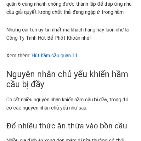
quận 6 cũng nhanh chóng được thành lập để đáp ứng nhu
cầu giải quyết lượng chất thải đang ngập ứ trong hầm.
Nhưng cái tên uy tín nhất mà khách hàng hãy luôn nhớ là
Công Ty Tnhh Hút Bể Phốt Khoán nhé!
Xem thêm:
Hút hầm cầu quận 11
Nguyên nhân chủ yếu khiến hầm
cầu bị đầy
Có rất nhiều nguyên nhân khiến hầm cầu bị đầy, trong đó
có các nguyên nhân chủ yếu như sau:
Đổ nhiều thức ăn thừa vào bồn cầu
Nhiều gia đình ăn xong dọn mâm đi rửa thường có thói