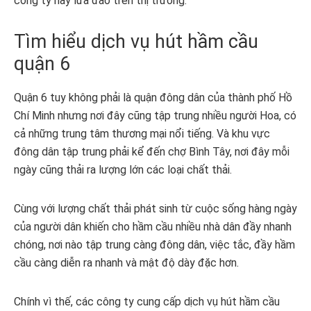
công ty hay lừa đảo trên thị trường.
Tìm hiểu dịch vụ hút hầm cầu
quận 6
Quận 6 tuy không phải là quận đông dân của thành phố Hồ
Chí Minh nhưng nơi đây cũng tập trung nhiều người Hoa, có
cả những trung tâm thương mại nổi tiếng. Và khu vực
đông dân tập trung phải kể đến chợ Bình Tây, nơi đây mỗi
ngày cũng thải ra lượng lớn các loại chất thải.
Cùng với lượng chất thải phát sinh từ cuộc sống hàng ngày
của người dân khiến cho hầm cầu nhiều nhà dân đầy nhanh
chóng, nơi nào tập trung càng đông dân, việc tắc, đầy hầm
cầu càng diễn ra nhanh và mật độ dày đặc hơn.
Chính vì thế, các công ty cung cấp dịch vụ hút hầm cầu