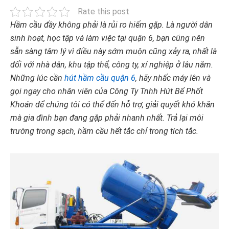
Rate this post
Hầm cầu đầy không phải là rủi ro hiếm gặp. Là người dân
sinh hoạt, học tập và làm việc tại quận 6, bạn cũng nên
sẵn sàng tâm lý vì điều này sớm muộn cũng xảy ra, nhất là
đối với nhà dân, khu tập thể, công ty, xí nghiệp ở lâu năm.
Những lúc cần
hút hầm cầu quận 6
, hãy nhấc máy lên và
gọi ngay cho nhân viên của Công Ty Tnhh Hút Bể Phốt
Khoán để chúng tôi có thể đến hỗ trợ, giải quyết khó khăn
mà gia đình bạn đang gặp phải nhanh nhất. Trả lại môi
trường trong sạch, hầm cầu hết tắc chỉ trong tích tắc.