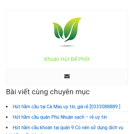
Khoán Hút Bể Phốt
Bài viết cùng chuyên mục
Hút hầm cầu tại Cà Mau uy tín, giá rẻ [0333088889 ]
Hút hầm cầu quận Phú Nhuận sạch – rẻ uy tín
Hút hầm cầu khoán tại quận 9 Có nên sử dụng dịch vụ