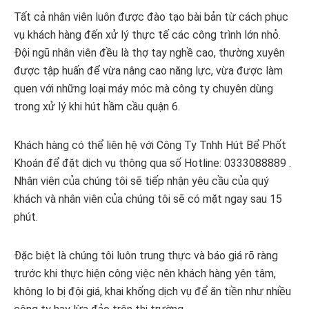
Tất cả nhân viên luôn được đào tạo bài bản từ cách phục
vụ khách hàng đến xử lý thực tế các công trình lớn nhỏ.
Đội ngũ nhân viên đều là thợ tay nghề cao, thường xuyên
được tập huấn để vừa nâng cao năng lực, vừa được làm
quen với những loại máy móc mà công ty chuyên dùng
trong xử lý khi hút hầm cầu quận 6.
Khách hàng có thể liên hệ với Công Ty Tnhh Hút Bể Phốt
Khoán để đặt dịch vụ thông qua số Hotline: 0333088889 .
Nhân viên của chúng tôi sẽ tiếp nhận yêu cầu của quý
khách và nhân viên của chúng tôi sẽ có mặt ngay sau 15
phút.
Đặc biệt là chúng tôi luôn trung thực và báo giá rõ ràng
trước khi thực hiện công việc nên khách hàng yên tâm,
không lo bị đội giá, khai khống dịch vụ để ăn tiền như nhiều