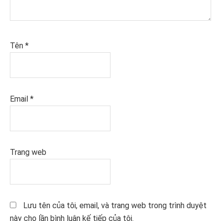
Tên
*
Email
*
Trang web
Lưu tên của tôi, email, và trang web trong trình duyệt
này cho lần bình luận kế tiếp của tôi.