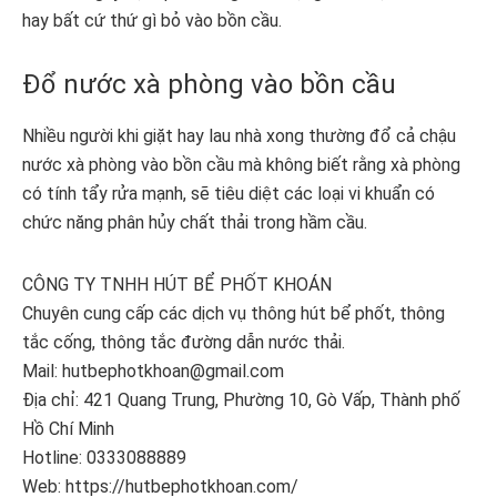
hay bất cứ thứ gì bỏ vào bồn cầu.
Đổ nước xà phòng vào bồn cầu
Nhiều người khi giặt hay lau nhà xong thường đổ cả chậu
nước xà phòng vào bồn cầu mà không biết rằng xà phòng
có tính tẩy rửa mạnh, sẽ tiêu diệt các loại vi khuẩn có
chức năng phân hủy chất thải trong hầm cầu.
CÔNG TY TNHH HÚT BỂ PHỐT KHOÁN
Chuyên cung cấp các dịch vụ thông hút bể phốt, thông
tắc cống, thông tắc đường dẫn nước thải.
Mail: hutbephotkhoan@gmail.com
Địa chỉ: 421 Quang Trung, Phường 10, Gò Vấp, Thành phố
Hồ Chí Minh
Hotline: 0333088889
Web: https://hutbephotkhoan.com/