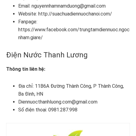
Email: nguyennhamnamduong@gmail.com
Website: http://suachuadiennuochanoi.com/
Fanpage:
https://www.facebook.com/trungtamdiennuoc.ngoc
nham.giare/
Điện Nước Thanh Lương
Thông tin liên hệ:
Địa chỉ: 11B6A Đường Thành Công, P Thành Công,
Ba Đình, HN
Diennuocthanhluong.com@gmail.com
Số điện thoại: 0981.287.998