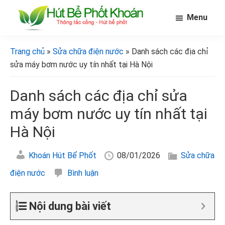
Skip
Bỏ
Bỏ
Menu
to
qua
qua
main
primary
footer
[Hút
[Hút
bể
content
sidebar
bể
Trang chủ
»
Sửa chữa điện nước
» Danh sách các địa chỉ
phốt
phốt
khoán]
sửa máy bơm nước uy tín nhất tại Hà Nội
khoán]
Danh sách các địa chỉ sửa
máy bơm nước uy tín nhất tại
Hà Nội
Khoán Hút Bể Phốt
08/01/2026
Sửa chữa
điện nước
Bình luận
Nội dung bài viết