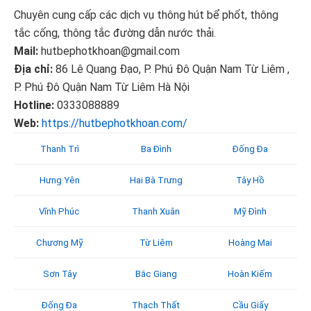
Chuyên cung cấp các dịch vụ thông hút bể phốt, thông
tắc cống, thông tắc đường dẫn nước thải.
Mail:
hutbephotkhoan@gmail.com
Địa chỉ:
86 Lê Quang Đạo, P. Phú Đô Quận Nam Từ Liêm ,
P. Phú Đô Quận Nam Từ Liêm Hà Nội
Hotline:
0333088889
Web:
https://hutbephotkhoan.com/
Thanh Trì
Ba Đình
Đống Đa
Hưng Yên
Hai Bà Trưng
Tây Hồ
Vĩnh Phúc
Thanh Xuân
Mỹ Đình
Chương Mỹ
Từ Liêm
Hoàng Mai
Sơn Tây
Bắc Giang
Hoàn Kiếm
Đống Đa
Thạch Thất
Cầu Giấy