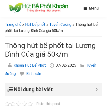
Skip
Bỏ
Bỏ
Menu
to
qua
qua
main
primary
footer
[Hút
[Hút
bể
content
sidebar
bể
Trang chủ
»
Hút bể phốt
»
Tuyến đường
» Thông hút bể
phốt
phốt
khoán]
phốt tại Lương Đình Của giá 50k/m
khoán]
Thông hút bể phốt tại Lương
Đình Của giá 50k/m
Khoán Hút Bể Phốt
07/02/2025
Tuyến
đường
Bình luận
Nội dung bài viết
Rate this post