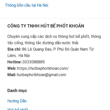
Thông bồn cầu tại Hà Nội
Footer
CÔNG TY TNHH HÚT BỂ PHỐT KHOÁN
Chuyên cung cấp các dịch vụ thông hút bể phốt, thông
tắc cống, thông tắc đường dẫn nước thải.
Địa chỉ:
86 Lê Quang Đạo, P. Phú Đô Quận Nam Từ
Liêm, Hà Nội
Hotline:
0333088889
Web:
https://hutbephotkhoan.com/
Mail:
hutbephotkhoan@gmail.com
Danh mục
Hướng Dẫn
Hút bể phốt