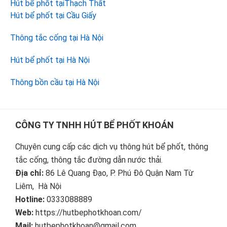
Hút bể phốt tạiThạch Thất
Hút bể phốt tại Cầu Giấy
Thông tắc cống tại Hà Nội
Hút bể phốt tại Hà Nội
Thông bồn cầu tại Hà Nội
Footer
CÔNG TY TNHH HÚT BỂ PHỐT KHOÁN
Chuyên cung cấp các dịch vụ thông hút bể phốt, thông
tắc cống, thông tắc đường dẫn nước thải.
Địa chỉ:
86 Lê Quang Đạo, P. Phú Đô Quận Nam Từ
Liêm, Hà Nội
Hotline:
0333088889
Web:
https://hutbephotkhoan.com/
Mail:
hutbephotkhoan@gmail.com