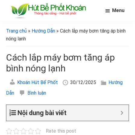
Skip
Bỏ
Bỏ
Menu
to
qua
qua
main
primary
footer
[Hút
[Hút
bể
content
sidebar
bể
Trang chủ
»
Hướng Dẫn
» Cách lắp máy bơm tăng áp bình
phốt
phốt
khoán]
nóng lạnh
khoán]
Cách lắp máy bơm tăng áp
bình nóng lạnh
Khoán Hút Bể Phốt
30/12/2025
Hướng
Dẫn
Bình luận
Nội dung bài viết
Rate this post